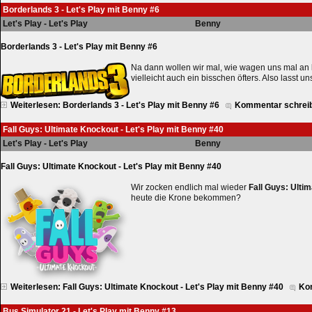
Borderlands 3 - Let's Play mit Benny #6
Let's Play - Let's Play
Benny
Borderlands 3 - Let's Play mit Benny #6
Na dann wollen wir mal, wie wagen uns mal an
vielleicht auch ein bisschen öfters. Also lasst u
Weiterlesen: Borderlands 3 - Let's Play mit Benny #6
Kommentar schrei
Fall Guys: Ultimate Knockout - Let's Play mit Benny #40
Let's Play - Let's Play
Benny
Fall Guys: Ultimate Knockout - Let's Play mit Benny #40
Wir zocken endlich mal wieder
Fall Guys: Ulti
heute die Krone bekommen?
Weiterlesen: Fall Guys: Ultimate Knockout - Let's Play mit Benny #40
Ko
Bus Simulator 21 - Let's Play mit Benny #13