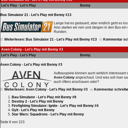
Let's Play - Let's Play
Benny
Bus Simulator 21 - Let's Play mit Benny #13
Lange hat es gedauert, aber endlich geht es lo
Also starten wir rein und steigen in den Bus ein
Runden.
Weiterlesen: Bus Simulator 21 - Let's Play mit Benny #13
Kommentar sc
Aven Colony - Let's Play mit Benny #3
Let's Play - Let's Play
Benny
Aven Colony - Let's Play mit Benny #3
Aufbauspiele können auch wirklich interessant 
Aven Colony
angeschaut. Und was soll man sa
auch öfters anschauen oder?
Weiterlesen: Aven Colony - Let's Play mit Benny #3
Kommentar schreib
Bau-Simulator - Let's Play mit Benny #9
Destiny 2 - Let's Play mit Benny
Firefighting Simulator: Ignite - Let's Play mit Benny #4
Gylt - Let's Play mit Benny
Star Wars: Squadrons - Let's Play mit Benny
Seite 6 von 223