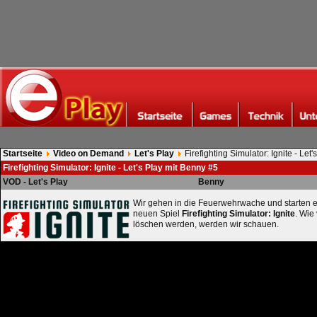
Startseite
Video on Demand
Let's Play
Firefighting Simulator: Ignite - Let
Firefighting Simulator: Ignite - Let's Play mit Benny #5
VOD - Let's Play
Benny
Wir gehen in die Feuerwehrwache und starten 
neuen Spiel
Firefighting Simulator: Ignite
. Wie
löschen werden, werden wir schauen.