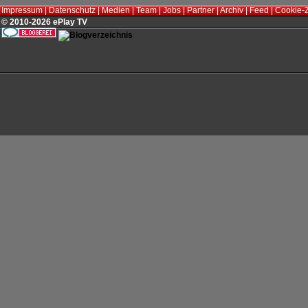
Impressum
|
Datenschutz
|
Medien
|
Team
|
Jobs
|
Partner
|
Archiv
|
Feed
|
Cookie-
© 2010-2026 ePlay TV