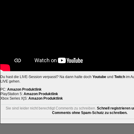
Du hast die LIVE-Session verpasst? Na dann halte doch
Youtube
und
Twitch
im Au
LIVE gehen.
PC:
Amazon Produktlink
PlayStation 5:
Amazon Produktlink
Xbox Series X|S:
Amazon Produktlink
Sie sind leider nicht berechtigt Comments zu schreiben.
Schnell registrieren u
Comments ohne Spam-Schutz zu schreiben.