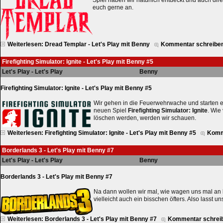
Spiel haben wir natürlich entdeckt und auch direk
euch gerne an.
Weiterlesen: Dread Templar - Let's Play mit Benny
Kommentar schreibe
Firefighting Simulator: Ignite - Let's Play mit Benny #5
Let's Play - Let's Play
Benny
Firefighting Simulator: Ignite - Let's Play mit Benny #5
Wir gehen in die Feuerwehrwache und starten 
neuen Spiel
Firefighting Simulator: Ignite
. Wie
löschen werden, werden wir schauen.
Weiterlesen: Firefighting Simulator: Ignite - Let's Play mit Benny #5
Komm
Borderlands 3 - Let's Play mit Benny #7
Let's Play - Let's Play
Benny
Borderlands 3 - Let's Play mit Benny #7
Na dann wollen wir mal, wie wagen uns mal an
vielleicht auch ein bisschen öfters. Also lasst u
Weiterlesen: Borderlands 3 - Let's Play mit Benny #7
Kommentar schrei