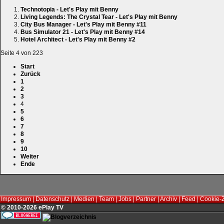
Technotopia - Let's Play mit Benny
Living Legends: The Crystal Tear - Let's Play mit Benny
City Bus Manager - Let's Play mit Benny #11
Bus Simulator 21 - Let's Play mit Benny #14
Hotel Architect - Let's Play mit Benny #2
Seite 4 von 223
Start
Zurück
1
2
3
4
5
6
7
8
9
10
Weiter
Ende
Impressum
|
Datenschutz
|
Medien
|
Team
|
Jobs
|
Partner
|
Archiv
|
Feed
|
Cookie-
© 2010-2026 ePlay TV