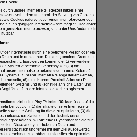
 ein Cookie.
durch unsere Internetseite jederzeit mittels einer
tbrowsers verhindern und damit der Setzung von Cookies
etzte Cookies jederzeit über einen Internetbrowser oder
t in allen gängigen Internetbrowsern möglich. Deaktiviert
dem genutzten Internetbrowser, sind unter Umständen nicht
 nutzbar.
tionen
ruf der Internetseite durch eine betroffene Person oder ein
n Daten und Informationen. Diese allgemeinen Daten und
gespeichert. Erfasst werden können die (1) verwendeten
nden System verwendete Betriebssystem, (3) die
auf unsere Internetseite gelangt (sogenannte Referrer),
es System auf unserer Internetseite angesteuert werden,
Internetseite, (6) eine Internet-Protokoll-Adresse (IP-
greifenden Systems und (8) sonstige ähnliche Daten und
n Angriffen auf unsere informationstechnologischen
rmationen zieht die ePlay TV keine Rückschlüsse auf die
ehr benötigt, um (1) die Inhalte unserer Internetseite
tseite sowie die Werbung für diese zu optimieren, (3) die
stechnologischen Systeme und der Technik unserer
erfolgungsbehörden im Falle eines Cyberangriffes die zur
zustellen. Diese anonym erhobenen Daten und
seits statistisch und ferner mit dem Ziel ausgewertet,
m Unternehmen zu erhöhen, um letztlich ein optimales