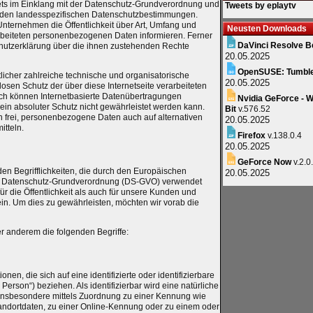
tets im Einklang mit der Datenschutz-Grundverordnung und
Tweets by eplaytv
enden landesspezifischen Datenschutzbestimmungen.
Unternehmen die Öffentlichkeit über Art, Umfang und
Neusten Downloads
rbeiteten personenbezogenen Daten informieren. Ferner
DaVinci Resolve B
chutzerklärung über die ihnen zustehenden Rechte
20.05.2025
OpenSUSE: Tumbl
tlicher zahlreiche technische und organisatorische
20.05.2025
en Schutz der über diese Internetseite verarbeiteten
h können Internetbasierte Datenübertragungen
Nvidia GeForce - W
ein absoluter Schutz nicht gewährleistet werden kann.
Bit
v.576.52
n frei, personenbezogene Daten auch auf alternativen
20.05.2025
itteln.
Firefox
v.138.0.4
20.05.2025
GeForce Now
v.2.0
en Begrifflichkeiten, die durch den Europäischen
20.05.2025
er Datenschutz-Grundverordnung (DS-GVO) verwendet
r die Öffentlichkeit als auch für unsere Kunden und
ein. Um dies zu gewährleisten, möchten wir vorab die
r anderem die folgenden Begriffe:
en, die sich auf eine identifizierte oder identifizierbare
Person“) beziehen. Als identifizierbar wird eine natürliche
, insbesondere mittels Zuordnung zu einer Kennung wie
ndortdaten, zu einer Online-Kennung oder zu einem oder