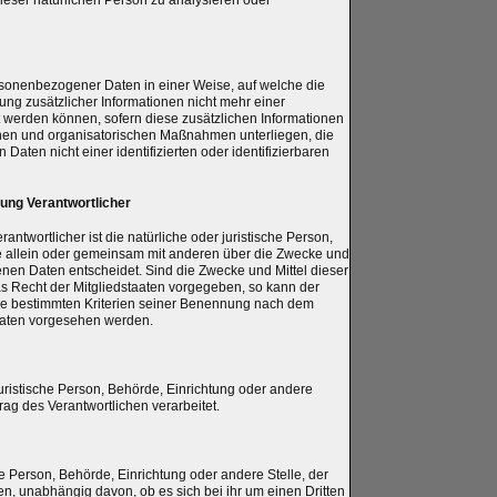
dieser natürlichen Person zu analysieren oder
rsonenbezogener Daten in einer Weise, auf welche die
 zusätzlicher Informationen nicht mehr einer
 werden können, sofern diese zusätzlichen Informationen
hen und organisatorischen Maßnahmen unterliegen, die
aten nicht einer identifizierten oder identifizierbaren
tung Verantwortlicher
rantwortlicher ist die natürliche oder juristische Person,
ie allein oder gemeinsam mit anderen über die Zwecke und
nen Daten entscheidet. Sind die Zwecke und Mittel dieser
s Recht der Mitgliedstaaten vorgegeben, so kann der
ie bestimmten Kriterien seiner Benennung nach dem
aaten vorgesehen werden.
 juristische Person, Behörde, Einrichtung oder andere
ag des Verantwortlichen verarbeitet.
he Person, Behörde, Einrichtung oder andere Stelle, der
, unabhängig davon, ob es sich bei ihr um einen Dritten