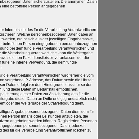
nenbezogenen Daten sicherzustellen. Die anonymen Daten
ch eine betroffene Person angegebenen
der Internetseite des für die Verarbeitung Verantwortlichen
gistrieren. Welche personenbezogenen Daten dabei an
elt werden, ergibt sich aus der jeweiligen Eingabemaske,
n der betroffenen Person eingegebenen personenbezogenen
ndung bei dem für die Verarbeitung Verantwortlichen und
r die Verarbeitung Verantwortliche kann die Weitergabe
sweise einen Paketdienstleister, veranlassen, der die
für eine interne Verwendung, die dem für die
t.
für die Verarbeitung Verantwortlichen wird ferner die vom
rson vergebene IP-Adresse, das Datum sowie die Uhrzeit
ser Daten erfolgt vor dem Hintergrund, dass nur so der
, und diese Daten im Bedarfsfall ermöglichen,
 Speicherung dieser Daten zur Absicherung des für die
tergabe dieser Daten an Dritte erfolgt grundsätzlich nicht,
teht oder die Weitergabe der Strafverfolgung dient.
eiwilliger Angabe personenbezogener Daten dient dem für
fenen Person Inhalte oder Leistungen anzubieten, die
nutzern angeboten werden können. Registrierten Personen
rung angegebenen personenbezogenen Daten jederzeit
des für die Verarbeitung Verantwortlichen löschen zu