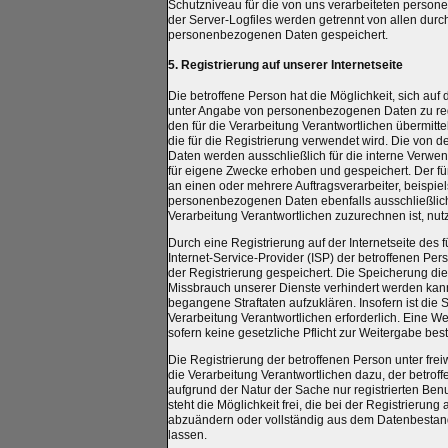
Schutzniveau für die von uns verarbeiteten perso
der Server-Logfiles werden getrennt von allen dur
personenbezogenen Daten gespeichert.
5. Registrierung auf unserer Internetseite
Die betroffene Person hat die Möglichkeit, sich auf 
unter Angabe von personenbezogenen Daten zu re
den für die Verarbeitung Verantwortlichen übermitt
die für die Registrierung verwendet wird. Die vo
Daten werden ausschließlich für die interne Verwe
für eigene Zwecke erhoben und gespeichert. Der fü
an einen oder mehrere Auftragsverarbeiter, beispiel
personenbezogenen Daten ebenfalls ausschließlich 
Verarbeitung Verantwortlichen zuzurechnen ist, nutz
Durch eine Registrierung auf der Internetseite des 
Internet-Service-Provider (ISP) der betroffenen Pe
der Registrierung gespeichert. Die Speicherung die
Missbrauch unserer Dienste verhindert werden kann
begangene Straftaten aufzuklären. Insofern ist die
Verarbeitung Verantwortlichen erforderlich. Eine Wei
sofern keine gesetzliche Pflicht zur Weitergabe bes
Die Registrierung der betroffenen Person unter fr
die Verarbeitung Verantwortlichen dazu, der betrof
aufgrund der Natur der Sache nur registrierten Be
steht die Möglichkeit frei, die bei der Registrie
abzuändern oder vollständig aus dem Datenbestand 
lassen.