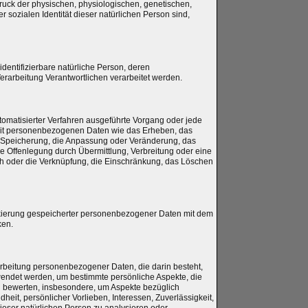
ck der physischen, physiologischen, genetischen,
er sozialen Identität dieser natürlichen Person sind,
 identifizierbare natürliche Person, deren
rarbeitung Verantwortlichen verarbeitet werden.
utomatisierter Verfahren ausgeführte Vorgang oder jede
t personenbezogenen Daten wie das Erheben, das
e Speicherung, die Anpassung oder Veränderung, das
e Offenlegung durch Übermittlung, Verbreitung oder eine
ch oder die Verknüpfung, die Einschränkung, das Löschen
rkierung gespeicherter personenbezogener Daten mit dem
ken.
erarbeitung personenbezogener Daten, die darin besteht,
ndet werden, um bestimmte persönliche Aspekte, die
zu bewerten, insbesondere, um Aspekte bezüglich
dheit, persönlicher Vorlieben, Interessen, Zuverlässigkeit,