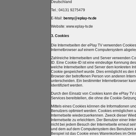
Deutschland
Tel.: 04131 9275479
E-Mail:
benny@eplay-tv.de
Website: www.eplay-tv.de
3. Cookies
Die Internetseiten der ePlay TV verwenden Cookies
Internetbrowser auf einem Computersystem abgele
Zahlreiche Internetseiten und Server verwenden Co
ID. Eine Cookie-ID ist eine eindeutige Kennung des
welche Internetseiten und Server dem konkreten I
Cookie gespeichert wurde. Dies ermöglicht es den b
Browser der betroffenen Person von anderen Intern
unterscheiden. Ein bestimmter Internetbrowser kan
identifiziert werden.
Durch den Einsatz von Cookies kann die ePlay TV de
Services bereitstellen, die ohne die Cookie-Setzun
Mittels eines Cookies können die Informationen und
Benutzers optimiert werden. Cookies ermöglichen un
Internetseite wiederzuerkennen. Zweck dieser Wie
Internetseite zu erleichtern. Der Benutzer einer In
nicht bei jedem Besuch der Internetseite erneut se
und dem auf dem Computersystem des Benutzers a
Beispiel ist das Cookie eines Warenkorbes im Online