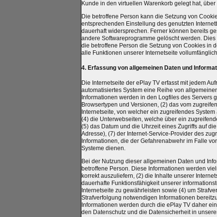
Kunde in den virtuellen Warenkorb gelegt hat, über
Die betroffene Person kann die Setzung von Cookies 
entsprechenden Einstellung des genutzten Interne
dauerhaft widersprechen. Ferner können bereits ges
andere Softwareprogramme gelöscht werden. Dies is
die betroffene Person die Setzung von Cookies in 
alle Funktionen unserer Internetseite vollumfänglich
4. Erfassung von allgemeinen Daten und Informa
Die Internetseite der ePlay TV erfasst mit jedem Auf
automatisiertes System eine Reihe von allgemeine
Informationen werden in den Logfiles des Servers 
Browsertypen und Versionen, (2) das vom zugreife
Internetseite, von welcher ein zugreifendes System 
(4) die Unterwebseiten, welche über ein zugreifend
(5) das Datum und die Uhrzeit eines Zugriffs auf die 
Adresse), (7) der Internet-Service-Provider des zu
Informationen, die der Gefahrenabwehr im Falle vo
Systeme dienen.
Bei der Nutzung dieser allgemeinen Daten und Info
betroffene Person. Diese Informationen werden vielm
korrekt auszuliefern, (2) die Inhalte unserer Interne
dauerhafte Funktionsfähigkeit unserer information
Internetseite zu gewährleisten sowie (4) um Strafv
Strafverfolgung notwendigen Informationen bereit
Informationen werden durch die ePlay TV daher einer
den Datenschutz und die Datensicherheit in unsere