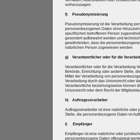
Verhalten, Aufenthaltsort oder Ortswechsel 
vorherzusagen.
f) Pseudonymisierung
Pseudonymisierung ist die Verarbeitung pe
personenbezogenen Daten ohne Hinzuziehung
spezifischen betroffenen Person zugeordnet
gesondert aufbewahrt werden und technisc
gewährleisten, dass die personenbezogenen D
natürlichen Person zugewiesen werden.
g) Verantwortlicher oder für die Verarbei
Verantwortlicher oder für die Verarbeitung Ve
Behörde, Einrichtung oder andere Stelle, d
Mittel der Verarbeitung von personenbezoge
Verarbeitung durch das Unionsrecht oder da
Verantwortliche beziehungsweise können d
Unionsrecht oder dem Recht der Mitgliedst
h) Auftragsverarbeiter
Auftragsverarbeiter ist eine natürliche oder
Stelle, die personenbezogene Daten im Auftr
i) Empfänger
Empfänger ist eine natürliche oder juristisc
personenbezogene Daten offengelegt werden