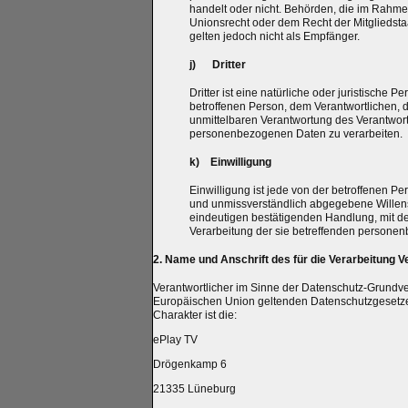
handelt oder nicht. Behörden, die im Rah
Unionsrecht oder dem Recht der Mitgliedst
gelten jedoch nicht als Empfänger.
j) Dritter
Dritter ist eine natürliche oder juristische 
betroffenen Person, dem Verantwortlichen, 
unmittelbaren Verantwortung des Verantwortl
personenbezogenen Daten zu verarbeiten.
k) Einwilligung
Einwilligung ist jede von der betroffenen Per
und unmissverständlich abgegebene Willens
eindeutigen bestätigenden Handlung, mit der
Verarbeitung der sie betreffenden personen
2. Name und Anschrift des für die Verarbeitung V
Verantwortlicher im Sinne der Datenschutz-Grundver
Europäischen Union geltenden Datenschutzgesetz
Charakter ist die:
ePlay TV
Drögenkamp 6
21335 Lüneburg