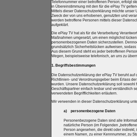
Telefonnummer einer betroffenen Person, erfolgt s
in Übereinstimmung mit den für die ePlay TV gelt
Mittels dieser Datenschutzerklärung möchte unser 
Zweck der von uns erhobenen, genutzten und vera
werden betroffene Personen mittels dieser Datens
aufgeklärt.
Die ePlay TV hat als für die Verarbeitung Verantwor
Maßnahmen umgesetzt, um einen möglichst lückenlos
personenbezogenen Daten sicherzustellen. Dennoc
grundsätzlich Sicherheitslücken aufweisen, sodass 
Aus diesem Grund steht es jeder betroffenen Perso
Wegen, beispielsweise telefonisch, an uns zu überm
1. Begriffsbestimmungen
Die Datenschutzerklärung der ePlay TV beruht auf d
Richtlinien- und Verordnungsgeber beim Erlass d
wurden. Unsere Datenschutzerklärung soll sowohl fü
Geschäftspartner einfach lesbar und verständlich s
verwendeten Begrifflichkeiten erläutern.
Wir verwenden in dieser Datenschutzerklärung unte
a) personenbezogene Daten
Personenbezogene Daten sind alle Information
natürliche Person (im Folgenden „betroffene 
Person angesehen, die direkt oder indirekt
einem Namen, zu einer Kennnummer, zu Sta