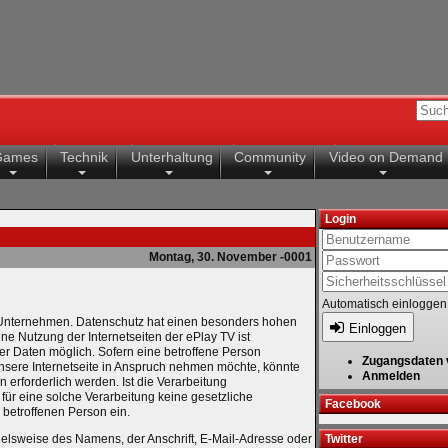
Games
Technik
Unterhaltung
Community
Video on Demand
Login
Montag, 30. November -0001
Automatisch einloggen
m Unternehmen. Datenschutz hat einen besonders hohen
Einloggen
ine Nutzung der Internetseiten der ePlay TV ist
 Daten möglich. Sofern eine betroffene Person
Zugangsdaten 
sere Internetseite in Anspruch nehmen möchte, könnte
Anmelden
erforderlich werden. Ist die Verarbeitung
für eine solche Verarbeitung keine gesetzliche
Facebook
 betroffenen Person ein.
elsweise des Namens, der Anschrift, E-Mail-Adresse oder
Twitter