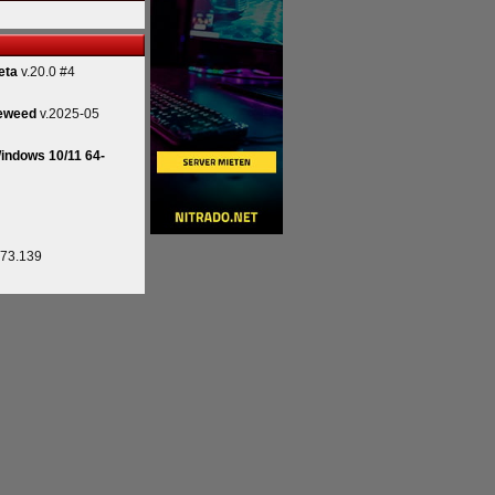
eta
v.20.0 #4
eweed
v.2025-05
indows 10/11 64-
.73.139