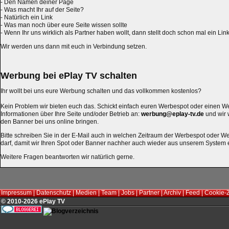
- Den Namen deiner Page
- Was macht Ihr auf der Seite?
- Natürlich ein Link
- Was man noch über eure Seite wissen sollte
- Wenn Ihr uns wirklich als Partner haben wollt, dann stellt doch schon mal ein Lin
Wir werden uns dann mit euch in Verbindung setzen.
Werbung bei ePlay TV schalten
Ihr wollt bei uns eure Werbung schalten und das vollkommen kostenlos?
Kein Problem wir bieten euch das. Schickt einfach euren Werbespot oder einen W
Informationen über Ihre Seite und/oder Betrieb an:
werbung@eplay-tv.de
und wir 
den Banner bei uns online bringen.
Bitte schreiben Sie in der E-Mail auch in welchen Zeitraum der Werbespot oder 
darf, damit wir Ihren Spot oder Banner nachher auch wieder aus unserem System 
Weitere Fragen beantworten wir natürlich gerne.
Impressum
|
Datenschutz
|
Medien
|
Team
|
Jobs
|
Partner
|
Archiv
|
Feed
|
Cookie-
© 2010-2026 ePlay TV