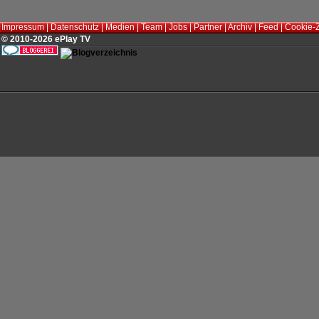
Impressum
|
Datenschutz
|
Medien
|
Team
|
Jobs
|
Partner
|
Archiv
|
Feed
|
Cookie-
© 2010-2026 ePlay TV