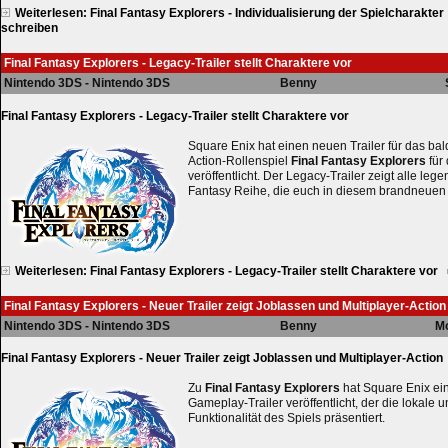
Weiterlesen: Final Fantasy Explorers - Individualisierung der Spielcharakter
schreiben
Final Fantasy Explorers - Legacy-Trailer stellt Charaktere vor
Nintendo 3DS - Nintendo 3DS
Benny
Final Fantasy Explorers - Legacy-Trailer stellt Charaktere vor
Square Enix hat einen neuen Trailer für das ba
Action-Rollenspiel
Final Fantasy Explorers
für
veröffentlicht. Der Legacy-Trailer zeigt alle le
Fantasy Reihe, die euch in diesem brandneuen
Weiterlesen: Final Fantasy Explorers - Legacy-Trailer stellt Charaktere vor
Final Fantasy Explorers - Neuer Trailer zeigt Joblassen und Multiplayer-Action
Nintendo 3DS - Nintendo 3DS
Benny
Mo
Final Fantasy Explorers - Neuer Trailer zeigt Joblassen und Multiplayer-Action
Zu
Final Fantasy Explorers
hat Square Enix e
Gameplay-Trailer veröffentlicht, der die lokale 
Funktionalität des Spiels präsentiert.