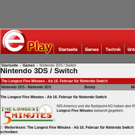
Startseite
Games
Nintendo 3DS / Switch
Nintendo 3DS / Switch
The Longest Five Minutes - Ab 16. Februar für Nintendo Switch
Nintendo 3DS - Nintendo 3DS
Benny
Mo
The Longest Five Minutes - Ab 16. Februar für Nintendo Switch
NIS America und die flashpoint AG haben den R
Longest Five Minutes
bekannt gegeben.
Weiterlesen: The Longest Five Minutes - Ab 16. Februar für Nintendo Switch
schreiben