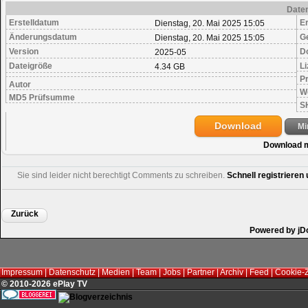
Date
Erstelldatum
Er
Dienstag, 20. Mai 2025 15:05
Änderungsdatum
G
Dienstag, 20. Mai 2025 15:05
Version
D
2025-05
Dateigröße
Li
4.34 GB
Pr
Autor
W
MD5 Prüfsumme
S
Download
Mi
Download 
Sie sind leider nicht berechtigt Comments zu schreiben.
Schnell registriere
Zurück
Powered by jD
Impressum
|
Datenschutz
|
Medien
|
Team
|
Jobs
|
Partner
|
Archiv
|
Feed
|
Cookie-
© 2010-2026 ePlay TV