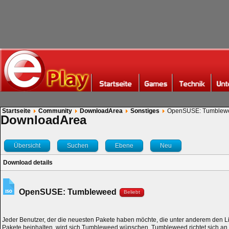
Startseite
Community
DownloadArea
Sonstiges
OpenSUSE: Tumblew
DownloadArea
Übersicht
Suchen
Ebene
Neu
Download details
OpenSUSE: Tumbleweed
Beliebt
Jeder Benutzer, der die neuesten Pakete haben möchte, die unter anderem den L
Pakete beinhalten, wird sich Tumbleweed wünschen. Tumbleweed richtet sich a