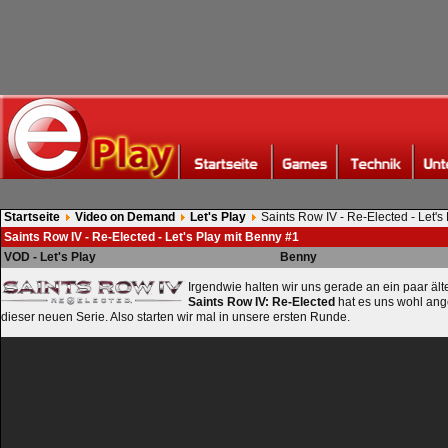
Startseite
Video on Demand
Let's Play
Saints Row IV - Re-Elected - Let's
Saints Row IV - Re-Elected - Let's Play mit Benny #1
VOD - Let's Play
Benny
Irgendwie halten wir uns gerade an ein paar älte
Saints Row IV: Re-Elected
hat es uns wohl ange
dieser neuen Serie. Also starten wir mal in unsere ersten Runde.