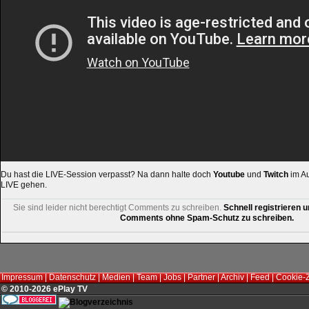
Du hast die LIVE-Session verpasst? Na dann halte doch
Youtube
und
Twitch
im Au
LIVE gehen.
Sie sind leider nicht berechtigt Comments zu schreiben.
Schnell registrieren u
Comments ohne Spam-Schutz zu schreiben.
Impressum
|
Datenschutz
|
Medien
|
Team
|
Jobs
|
Partner
|
Archiv
|
Feed
|
Cookie-
© 2010-2026 ePlay TV