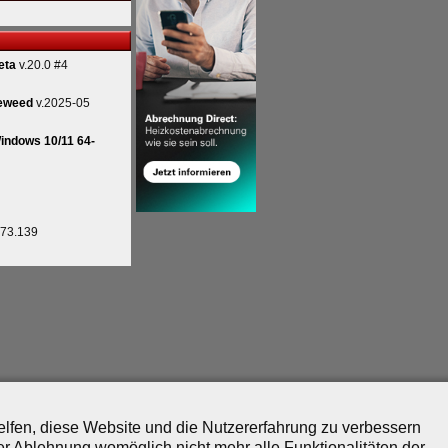
eta
v.20.0 #4
eweed
v.2025-05
indows 10/11 64-
.73.139
helfen, diese Website und die Nutzererfahrung zu verbessern
er Ablehnung womöglich nicht mehr alle Funktionalitäten der