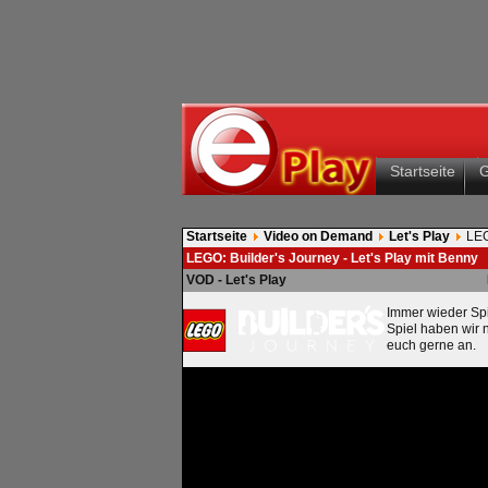
Startseite
Startseite
Video on Demand
Let's Play
LEG
LEGO: Builder's Journey - Let's Play mit Benny
VOD - Let's Play
Immer wieder Spi
Spiel haben wir n
euch gerne an.