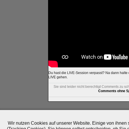
Du hast die LIVE-Session verpasst? Na dann halte
LIVE gehen.
Sie sind leider nicht berechtigt Comments zu sc
Comments ohne Sp
Impressum
|
Datenschutz
|
Medien
|
Team
|
Jobs
|
P
© 2010-2026 ePlay TV
Wir nutzen Cookies auf unserer Website. Einige von ihnen s
(Tracking Cookies). Sie können selbst entscheiden, ob Sie 