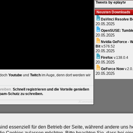
Tweets by eplaytv
Neusten Downloads
DaVinci Resolve B
20.05.2025
OpenSUSE: Tumbl
20.05.2025
Nvidia GeForce - W
Bit
v.576.52
20.05.2025
Firefox
v.138.0.4
20.05.2025
GeForce Now
v.2.0
20.05.2025
 doch
Youtube
und
Twitch
im Auge, denn dort werden wir
hreiben.
Schnell registrieren und die Vorteile genießen
am-Schutz zu schreiben.
JComments
artner
|
Archiv
|
Feed
|
Cookie-Zustimmung ändern
ind essenziell für den Betrieb der Seite, während andere uns 
die Cookies zulassen möchten. Bitte beachten Sie, dass bei ein