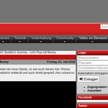
Games
Technik
Unterhaltung
Community
Video on Demand
O: Builder's Journey - Let's Play mit Benny
Login
Benny
Freitag, 03. Juli 2026
elen wir neue Spiele, so wie auch dieses hier. Dieses
atürlich entdeckt und auch direkt gespielt. Also schaut es
Automatisch einloggen
Einloggen
Zugangsdaten 
Anmelden
Facebook
Twitter