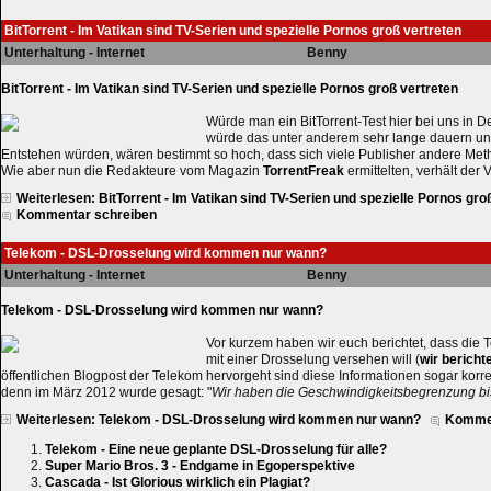
BitTorrent - Im Vatikan sind TV-Serien und spezielle Pornos groß vertreten
Unterhaltung - Internet
Benny
BitTorrent - Im Vatikan sind TV-Serien und spezielle Pornos groß vertreten
Würde man ein BitTorrent-Test hier bei uns in 
würde das unter anderem sehr lange dauern und
Entstehen würden, wären bestimmt so hoch, dass sich viele Publisher andere Me
Wie aber nun die Redakteure vom Magazin
TorrentFreak
ermittelten, verhält der 
Weiterlesen: BitTorrent - Im Vatikan sind TV-Serien und spezielle Pornos gro
Kommentar schreiben
Telekom - DSL-Drosselung wird kommen nur wann?
Unterhaltung - Internet
Benny
Telekom - DSL-Drosselung wird kommen nur wann?
Vor kurzem haben wir euch berichtet, dass die 
mit einer Drosselung versehen will (
wir bericht
öffentlichen Blogpost der Telekom hervorgeht sind diese Informationen sogar korre
denn im März 2012 wurde gesagt: "
Wir haben die Geschwindigkeitsbegrenzung bi
Weiterlesen: Telekom - DSL-Drosselung wird kommen nur wann?
Kommen
Telekom - Eine neue geplante DSL-Drosselung für alle?
Super Mario Bros. 3 - Endgame in Egoperspektive
Cascada - Ist Glorious wirklich ein Plagiat?