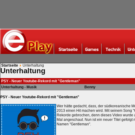
Startseite
Unterhaltung
Unterhaltung
PSY - Neuer Youtube-Rekord mit "Gentleman"
Unterhaltung - Musik
Benny
PSY - Neuer Youtube-Rekord mit "Gentleman"
Wer hätte gedacht, dass, der südkoreanische M
2013 einen Hit machen wird. Mit seinem Song "
Rekorde gebrochen, denn dieses Video wurde a
Mal angeschaut. Nun ist ein neuer Titel gefolgt 
Namen "Gentleman".