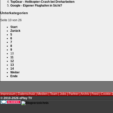
TopGear - Helikopter-Crash bei Dreharbeiten
Google - Eigener Flughafen in Sicht?
Unterkategorien
Seite 10 von 26
Start
Zurück
5
6
7
8
9
10
11
12
13
14
Weiter
Ende
Impressum
|
Datenschutz
|
Medien
|
Team
|
Jobs
|
Partner
|
Archiv
|
Feed
|
Cookie-
© 2010-2026 ePlay TV