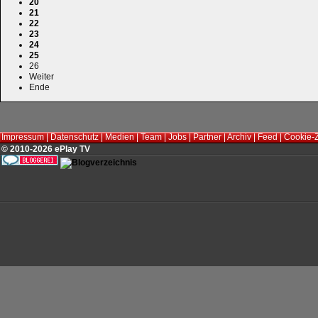
20
21
22
23
24
25
26
Weiter
Ende
Impressum
|
Datenschutz
|
Medien
|
Team
|
Jobs
|
Partner
|
Archiv
|
Feed
|
Cookie-
© 2010-2026 ePlay TV