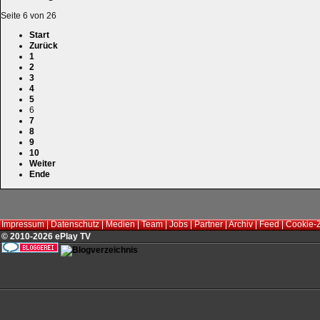
Seite 6 von 26
Start
Zurück
1
2
3
4
5
6
7
8
9
10
Weiter
Ende
Impressum
|
Datenschutz
|
Medien
|
Team
|
Jobs
|
Partner
|
Archiv
|
Feed
|
Cookie-
© 2010-2026 ePlay TV