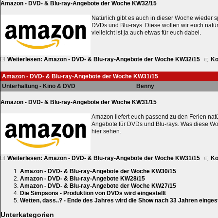
Amazon - DVD- & Blu-ray-Angebote der Woche KW32/15
Natürlich gibt es auch in dieser Woche wiede
DVDs und Blu-rays. Diese wollen wir euch natür
vielleicht ist ja auch etwas für euch dabei.
Weiterlesen: Amazon - DVD- & Blu-ray-Angebote der Woche KW32/15
Ko
Amazon - DVD- & Blu-ray-Angebote der Woche KW31/15
Unterhaltung - Kino & DVD
Benny
Amazon - DVD- & Blu-ray-Angebote der Woche KW31/15
Amazon liefert euch passend zu den Ferien nat
Angebote für DVDs und Blu-rays. Was diese Woch
hier sehen.
Weiterlesen: Amazon - DVD- & Blu-ray-Angebote der Woche KW31/15
Ko
Amazon - DVD- & Blu-ray-Angebote der Woche KW30/15
Amazon - DVD- & Blu-ray-Angebote KW28/15
Amazon - DVD- & Blu-ray-Angebote der Woche KW27/15
Die Simpsons - Produktion von DVDs wird eingestellt
Wetten, dass..? - Ende des Jahres wird die Show nach 33 Jahren eingest
Unterkategorien