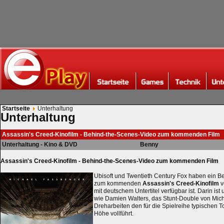
Startseite
Unterhaltung
Unterhaltung
Assassin's Creed-Kinofilm - Behind-the-Scenes-Video zum kommenden Film
Unterhaltung - Kino & DVD
Benny
Assassin's Creed-Kinofilm - Behind-the-Scenes-Video zum kommenden Film
Ubisoft und Twentieth Century Fox haben ein 
zum kommenden
Assassin's Creed-Kinofilm
v
mit deutschem Untertitel verfügbar ist. Darin is
wie Damien Walters, das Stunt-Double von Mic
Dreharbeiten den für die Spielreihe typischen
Höhe vollführt.