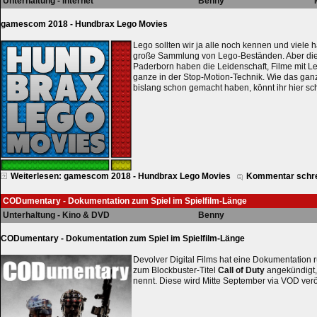
Unterhaltung - Internet
Benny
gamescom 2018 - Hundbrax Lego Movies
Lego sollten wir ja alle noch kennen und viele 
große Sammlung von Lego-Beständen. Aber die
Paderborn haben die Leidenschaft, Filme mit 
ganze in der Stop-Motion-Technik. Wie das gan
bislang schon gemacht haben, könnt ihr hier s
Weiterlesen: gamescom 2018 - Hundbrax Lego Movies
Kommentar schr
CODumentary - Dokumentation zum Spiel im Spielfilm-Länge
Unterhaltung - Kino & DVD
Benny
CODumentary - Dokumentation zum Spiel im Spielfilm-Länge
Devolver Digital Films hat eine Dokumentation 
zum Blockbuster-Titel
Call of Duty
angekündigt,
nennt. Diese wird Mitte September via VOD veröf