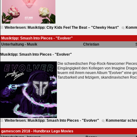
Weiterlesen: Musiktipp: City Kids Feel The Beat – "Cheeky Heart"
Komme
Musiktipp: Smash Into Pieces - "Evolver"
Unterhaltung - Musik
Christian
Musiktipp: Smash Into Pieces - "Evolver"
Die schwedischen Pop-Rock-Newcomer Pieces s
Eingängigkeit den Kollegen von Imagine Dragon
feuern mit ihrem neuen Album "Evolver" eine g
Tanzbarkeit und fetzigem, skandinavischen Ro
Weiterlesen: Musiktipp: Smash Into Pieces - "Evolver"
Kommentar schre
gamescom 2018 - Hundbrax Lego Movies