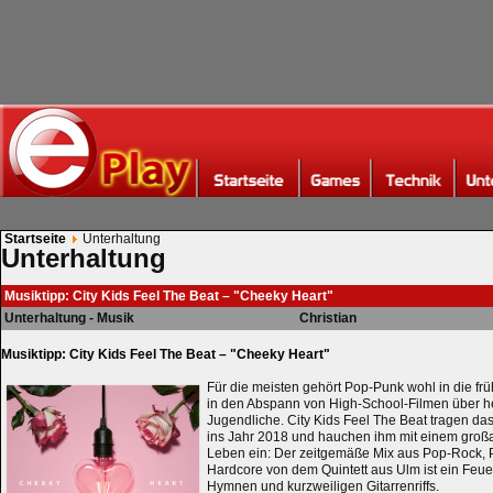
Startseite
Unterhaltung
Unterhaltung
Musiktipp: City Kids Feel The Beat – "Cheeky Heart"
Unterhaltung - Musik
Christian
Musiktipp: City Kids Feel The Beat – "Cheeky Heart"
Für die meisten gehört Pop-Punk wohl in die fr
in den Abspann von High-School-Filmen über
Jugendliche. City Kids Feel The Beat tragen d
ins Jahr 2018 und hauchen ihm mit einem groß
Leben ein: Der zeitgemäße Mix aus Pop-Rock, P
Hardcore von dem Quintett aus Ulm ist ein Feu
Hymnen und kurzweiligen Gitarrenriffs.