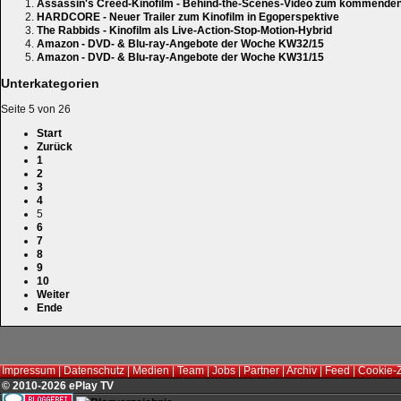
Assassin's Creed-Kinofilm - Behind-the-Scenes-Video zum kommenden
HARDCORE - Neuer Trailer zum Kinofilm in Egoperspektive
The Rabbids - Kinofilm als Live-Action-Stop-Motion-Hybrid
Amazon - DVD- & Blu-ray-Angebote der Woche KW32/15
Amazon - DVD- & Blu-ray-Angebote der Woche KW31/15
Unterkategorien
Seite 5 von 26
Start
Zurück
1
2
3
4
5
6
7
8
9
10
Weiter
Ende
Impressum
|
Datenschutz
|
Medien
|
Team
|
Jobs
|
Partner
|
Archiv
|
Feed
|
Cookie-
© 2010-2026 ePlay TV