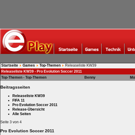
Startseite
Games
Top-Themen
Releaseliste KW39
Releaseliste KW39 - Pro Evolution Soccer 2011
Top-Themen - Top-Themen
Benny
Mo
Beitragsseiten
Releaseliste KW39
FIFA 11
Pro Evolution Soccer 2011
Release-Übersicht
Alle Seiten
Seite 3 von 4
Pro Evolution Soccer 2011