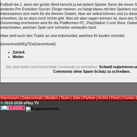
Fußball die 2. denn der große Streit herscht ja bei jedem Spieler. Denn die einen S
anderen Pro Evolution Soccer. Einige meinen, es hängt etwas mit den Spielern 
interessieren sich mehr für die kleinen Details. Aber wir selbst können und zu di
schreiben, da es dazu noch nichts gibt. Was wir aber sagen können ist, dass das S
Donnerstag erscheinen wird für die Plattformen PC, PlayStation 3 und Xbox. Dabei
entscheiden, welchen Spiel sich schneller verkaufen lässt.
Aber seht euch den Trailer an und entscheidet, welches Ihr kaufen möchtet.
{sevenload}4Eg7Dal{/sevenload}
Zurück
Weiter
Sie sind leider nicht berechtigt Comments zu schreiben.
Schnell registrieren u
Comments ohne Spam-Schutz zu schreiben.
Impressum
|
Datenschutz
|
Medien
|
Team
|
Jobs
|
Partner
|
Archiv
|
Feed
|
Cookie-
© 2010-2026 ePlay TV