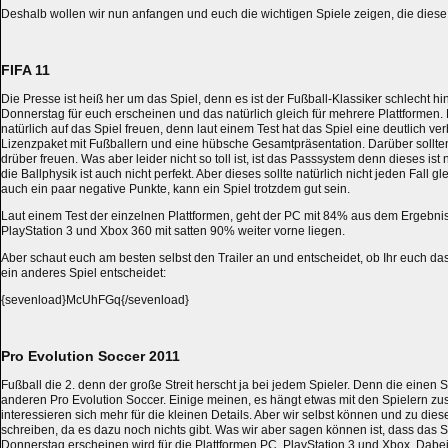
Deshalb wollen wir nun anfangen und euch die wichtigen Spiele zeigen, die dies
FIFA 11
Die Presse ist heiß her um das Spiel, denn es ist der Fußball-Klassiker schlecht hi
Donnerstag für euch erscheinen und das natürlich gleich für mehrere Plattformen.
natürlich auf das Spiel freuen, denn laut einem Test hat das Spiel eine deutlich ver
Lizenzpaket mit Fußballern und eine hübsche Gesamtpräsentation. Darüber sollten
drüber freuen. Was aber leider nicht so toll ist, ist das Passsystem denn dieses ist 
die Ballphysik ist auch nicht perfekt. Aber dieses sollte natürlich nicht jeden Fall 
auch ein paar negative Punkte, kann ein Spiel trotzdem gut sein.
Laut einem Test der einzelnen Plattformen, geht der PC mit 84% aus dem Ergebnis
PlayStation 3 und Xbox 360 mit satten 90% weiter vorne liegen.
Aber schaut euch am besten selbst den Trailer an und entscheidet, ob Ihr euch das 
ein anderes Spiel entscheidet:
{sevenload}McUhFGq{/sevenload}
Pro Evolution Soccer 2011
Fußball die 2. denn der große Streit herscht ja bei jedem Spieler. Denn die einen S
anderen Pro Evolution Soccer. Einige meinen, es hängt etwas mit den Spielern 
interessieren sich mehr für die kleinen Details. Aber wir selbst können und zu di
schreiben, da es dazu noch nichts gibt. Was wir aber sagen können ist, dass das S
Donnerstag erscheinen wird für die Plattformen PC, PlayStation 3 und Xbox. Dabei