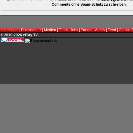
Sie sind leider nicht berechtigt Comments zu schreiben.
Schnell registrieren u
Comments ohne Spam-Schutz zu schreiben.
Impressum
|
Datenschutz
|
Medien
|
Team
|
Jobs
|
Partner
|
Archiv
|
Feed
|
Cookie-
© 2010-2026 ePlay TV