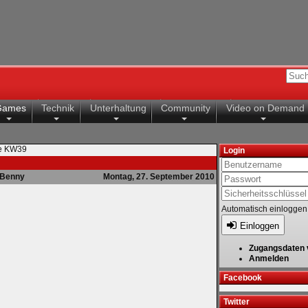
Games
Technik
Unterhaltung
Community
Video on Demand
te KW39
Login
Benny
Montag, 27. September 2010
Automatisch einloggen
Einloggen
Zugangsdaten 
Anmelden
Facebook
Twitter