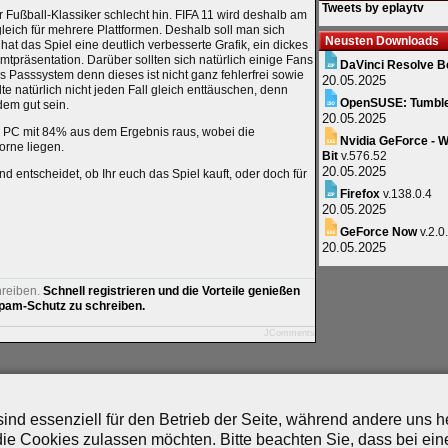
Tweets by eplaytv
er Fußball-Klassiker schlecht hin. FIFA 11 wird deshalb am
leich für mehrere Plattformen. Deshalb soll man sich
Neusten Downloads
 hat das Spiel eine deutlich verbesserte Grafik, ein dickes
präsentation. Darüber sollten sich natürlich einige Fans
DaVinci Resolve B
 das Passsystem denn dieses ist nicht ganz fehlerfrei sowie
20.05.2025
llte natürlich nicht jeden Fall gleich enttäuschen, denn
OpenSUSE: Tumbl
dem gut sein.
20.05.2025
er PC mit 84% aus dem Ergebnis raus, wobei die
Nvidia GeForce - W
orne liegen.
Bit
v.576.52
20.05.2025
d entscheidet, ob Ihr euch das Spiel kauft, oder doch für
Firefox
v.138.0.4
20.05.2025
GeForce Now
v.2.0
20.05.2025
hreiben.
Schnell registrieren und die Vorteile genießen
am-Schutz zu schreiben.
JComments
artner
|
Archiv
|
Feed
|
Cookie-Zustimmung ändern
ind essenziell für den Betrieb der Seite, während andere uns 
die Cookies zulassen möchten. Bitte beachten Sie, dass bei ein