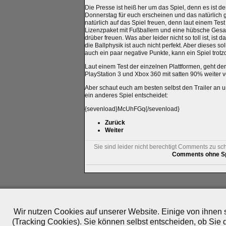
Die Presse ist heiß her um das Spiel, denn es ist d
Donnerstag für euch erscheinen und das natürlich g
natürlich auf das Spiel freuen, denn laut einem Test
Lizenzpaket mit Fußballern und eine hübsche Gesamt
drüber freuen. Was aber leider nicht so toll ist, ist
die Ballphysik ist auch nicht perfekt. Aber dieses so
auch ein paar negative Punkte, kann ein Spiel trotz
Laut einem Test der einzelnen Plattformen, geht d
PlayStation 3 und Xbox 360 mit satten 90% weiter v
Aber schaut euch am besten selbst den Trailer an un
ein anderes Spiel entscheidet:
{sevenload}McUhFGq{/sevenload}
Zurück
Weiter
Sie sind leider nicht berechtigt Comments zu sc
Comments ohne Sp
Impressum
|
Datenschutz
|
Medien
|
Team
|
Jobs
|
P
© 2010-2026 ePlay TV
Wir nutzen Cookies auf unserer Website. Einige von ihnen s
(Tracking Cookies). Sie können selbst entscheiden, ob Sie 