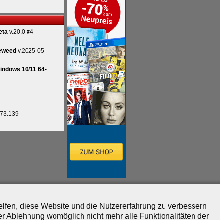
eta
v.20.0 #4
eweed
v.2025-05
indows 10/11 64-
.73.139
helfen, diese Website und die Nutzererfahrung zu verbessern
er Ablehnung womöglich nicht mehr alle Funktionalitäten der