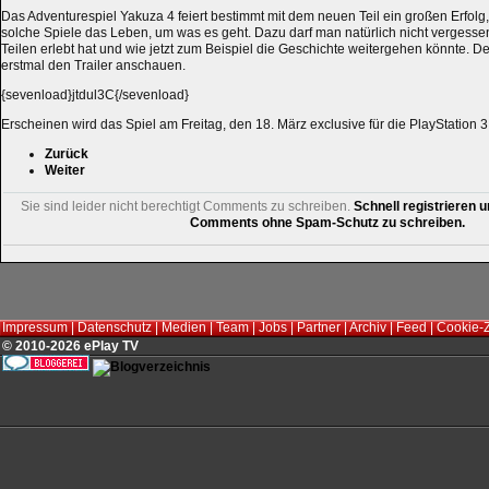
Das Adventurespiel Yakuza 4 feiert bestimmt mit dem neuen Teil ein großen Erfolg,
solche Spiele das Leben, um was es geht. Dazu darf man natürlich nicht vergesse
Teilen erlebt hat und wie jetzt zum Beispiel die Geschichte weitergehen könnte. Des
erstmal den Trailer anschauen.
{sevenload}jtdul3C{/sevenload}
Erscheinen wird das Spiel am Freitag, den 18. März exclusive für die PlayStation 3
Zurück
Weiter
Sie sind leider nicht berechtigt Comments zu schreiben.
Schnell registrieren u
Comments ohne Spam-Schutz zu schreiben.
Impressum
|
Datenschutz
|
Medien
|
Team
|
Jobs
|
Partner
|
Archiv
|
Feed
|
Cookie-
© 2010-2026 ePlay TV