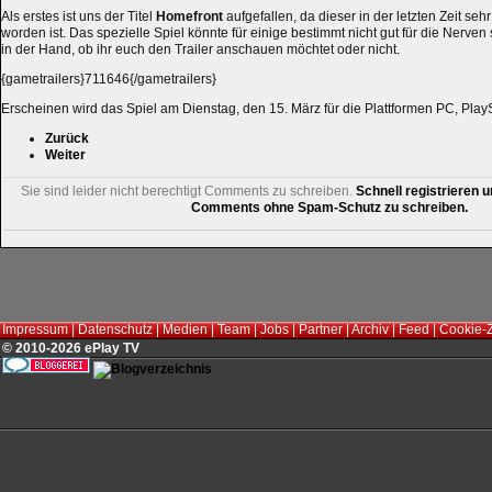
Als erstes ist uns der Titel
Homefront
aufgefallen, da dieser in der letzten Zeit se
worden ist. Das spezielle Spiel könnte für einige bestimmt nicht gut für die Nerven s
in der Hand, ob ihr euch den Trailer anschauen möchtet oder nicht.
{gametrailers}711646{/gametrailers}
Erscheinen wird das Spiel am Dienstag, den 15. März für die Plattformen PC, Pla
Zurück
Weiter
Sie sind leider nicht berechtigt Comments zu schreiben.
Schnell registrieren u
Comments ohne Spam-Schutz zu schreiben.
Impressum
|
Datenschutz
|
Medien
|
Team
|
Jobs
|
Partner
|
Archiv
|
Feed
|
Cookie-
© 2010-2026 ePlay TV