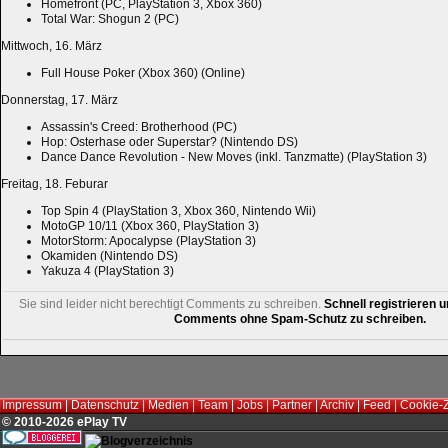
Homefront (PC, PlayStation 3, Xbox 360)
Total War: Shogun 2 (PC)
Mittwoch, 16. März
Full House Poker (Xbox 360) (Online)
Donnerstag, 17. März
Assassin's Creed: Brotherhood (PC)
Hop: Osterhase oder Superstar? (Nintendo DS)
Dance Dance Revolution - New Moves (inkl. Tanzmatte) (PlayStation 3)
Freitag, 18. Feburar
Top Spin 4 (PlayStation 3, Xbox 360, Nintendo Wii)
MotoGP 10/11 (Xbox 360, PlayStation 3)
MotorStorm: Apocalypse (PlayStation 3)
Okamiden (Nintendo DS)
Yakuza 4 (PlayStation 3)
Sie sind leider nicht berechtigt Comments zu schreiben.
Schnell registrieren u
Comments ohne Spam-Schutz zu schreiben.
Impressum
|
Datenschutz
|
Medien
|
Team
|
Jobs
|
Partner
|
Archiv
|
Feed
|
Cookie-
© 2010-2026 ePlay TV