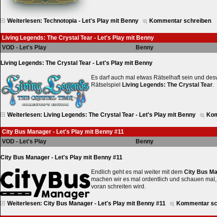
Weiterlesen: Technotopia - Let's Play mit Benny
Kommentar schreiben
Living Legends: The Crystal Tear - Let's Play mit Benny
VOD - Let's Play
Benny
Living Legends: The Crystal Tear - Let's Play mit Benny
Es darf auch mal etwas Rätselhaft sein und de
Rätselspiel
Living Legends: The Crystal Tear
.
Weiterlesen: Living Legends: The Crystal Tear - Let's Play mit Benny
Kom
City Bus Manager - Let's Play mit Benny #11
VOD - Let's Play
Benny
City Bus Manager - Let's Play mit Benny #11
Endlich geht es mal weiter mit dem
City Bus M
machen wir es mal ordentlich und schauen mal
voran schreiten wird.
Weiterlesen: City Bus Manager - Let's Play mit Benny #11
Kommentar sc