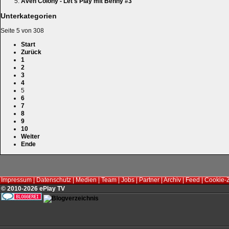
Aven Colony - Let's Play mit Benny #3
Unterkategorien
Seite 5 von 308
Start
Zurück
1
2
3
4
5
6
7
8
9
10
Weiter
Ende
Impressum
|
Datenschutz
|
Medien
|
Team
|
Jobs
|
Partner
|
Archiv
|
Feed
|
Cookie-
© 2010-2026 ePlay TV