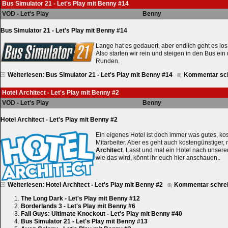
Bus Simulator 21 - Let's Play mit Benny #14
VOD - Let's Play
Benny
Bus Simulator 21 - Let's Play mit Benny #14
Lange hat es gedauert, aber endlich geht es lo
Also starten wir rein und steigen in den Bus ein
Runden.
Weiterlesen: Bus Simulator 21 - Let's Play mit Benny #14
Kommentar sc
Hotel Architect - Let's Play mit Benny #2
VOD - Let's Play
Benny
Hotel Architect - Let's Play mit Benny #2
Ein eigenes Hotel ist doch immer was gutes, kos
Mitarbeiter. Aber es geht auch kostengünstiger,
Architect
. Lasst und mal ein Hotel nach unse
wie das wird, könnt ihr euch hier anschauen..
Weiterlesen: Hotel Architect - Let's Play mit Benny #2
Kommentar schre
The Long Dark - Let's Play mit Benny #12
Borderlands 3 - Let's Play mit Benny #6
Fall Guys: Ultimate Knockout - Let's Play mit Benny #40
Bus Simulator 21 - Let's Play mit Benny #13