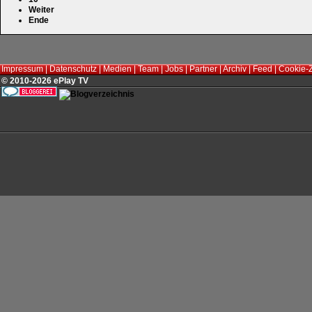
Weiter
Ende
Impressum
|
Datenschutz
|
Medien
|
Team
|
Jobs
|
Partner
|
Archiv
|
Feed
|
Cookie-
© 2010-2026 ePlay TV