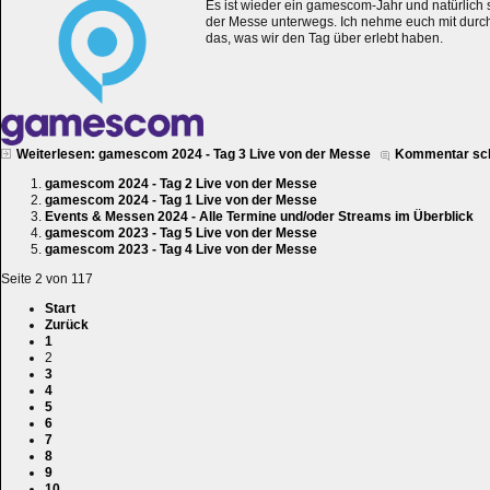
Es ist wieder ein gamescom-Jahr und natürlich 
der Messe unterwegs. Ich nehme euch mit durc
das, was wir den Tag über erlebt haben.
Weiterlesen: gamescom 2024 - Tag 3 Live von der Messe
Kommentar sc
gamescom 2024 - Tag 2 Live von der Messe
gamescom 2024 - Tag 1 Live von der Messe
Events & Messen 2024 - Alle Termine und/oder Streams im Überblick
gamescom 2023 - Tag 5 Live von der Messe
gamescom 2023 - Tag 4 Live von der Messe
Seite 2 von 117
Start
Zurück
1
2
3
4
5
6
7
8
9
10