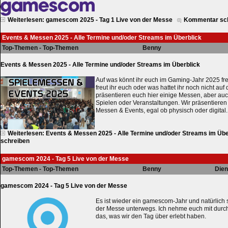
Weiterlesen: gamescom 2025 - Tag 1 Live von der Messe
Kommentar sc
Events & Messen 2025 - Alle Termine und/oder Streams im Überblick
Top-Themen - Top-Themen
Benny
Events & Messen 2025 - Alle Termine und/oder Streams im Überblick
Auf was könnt ihr euch im Gaming-Jahr 2025 fr
freut ihr euch oder was hattet ihr noch nicht au
präsentieren euch hier einige Messen, aber auc
Spielen oder Veranstaltungen. Wir präsentieren 
Messen & Events, egal ob physisch oder digital.
Weiterlesen: Events & Messen 2025 - Alle Termine und/oder Streams im Übe
schreiben
gamescom 2024 - Tag 5 Live von der Messe
Top-Themen - Top-Themen
Benny
Dien
gamescom 2024 - Tag 5 Live von der Messe
Es ist wieder ein gamescom-Jahr und natürlich 
der Messe unterwegs. Ich nehme euch mit durc
das, was wir den Tag über erlebt haben.