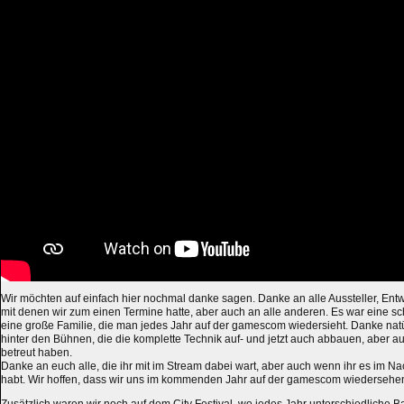
Wir möchten auf einfach hier nochmal danke sagen. Danke an alle Aussteller, Ent
mit denen wir zum einen Termine hatte, aber auch an alle anderen. Es war eine sch
eine große Familie, die man jedes Jahr auf der gamescom wiedersieht. Danke na
hinter den Bühnen, die die komplette Technik auf- und jetzt auch abbauen, aber au
betreut haben.
Danke an euch alle, die ihr mit im Stream dabei wart, aber auch wenn ihr es im
habt. Wir hoffen, dass wir uns im kommenden Jahr auf der gamescom wiedersehe