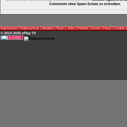
Comments ohne Spam-Schutz zu schreiben.
Impressum
|
Datenschutz
|
Medien
|
Team
|
Jobs
|
Partner
|
Archiv
|
Feed
|
Cookie-
© 2010-2026 ePlay TV