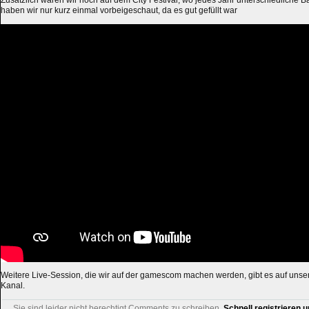
Zusätzlich waren wir noch auf dem City Festival, wo jedes Jahr unterschiedliche B
haben wir nur kurz einmal vorbeigeschaut, da es gut gefüllt war
Weitere Live-Session, die wir auf der gamescom machen werden, gibt es auf uns
Kanal.
Sie sind leider nicht berechtigt Comments zu schreiben.
Schnell registrieren u