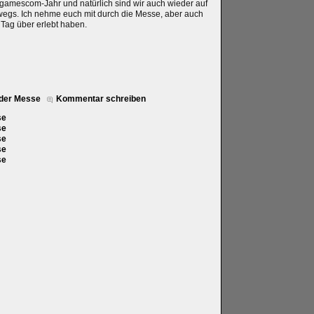
n gamescom-Jahr und natürlich sind wir auch wieder auf
egs. Ich nehme euch mit durch die Messe, aber auch
 Tag über erlebt haben.
 der Messe
Kommentar schreiben
se
se
se
se
se