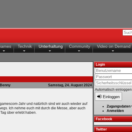
Games
Technik
Unterhaltung
Community
Video on Demand
Login
Benny
Samstag, 24. August 2024
Automatisch einloggen
Einloggen
n gamescom-Jahr und natürlich sind wir auch wieder auf
Zugangsdaten 
egs. Ich nehme euch mit durch die Messe, aber auch
Anmelden
 Tag über erlebt haben.
Facebook
Twitter