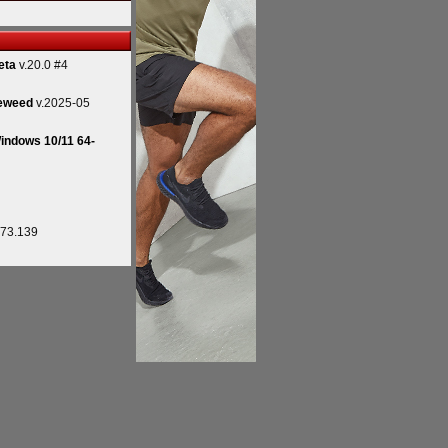
eta
v.20.0 #4
eweed
v.2025-05
indows 10/11 64-
.73.139