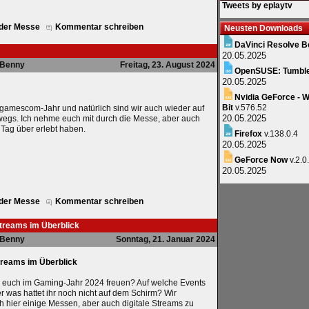
Tweets by eplaytv
 der Messe
Kommentar schreiben
Neusten Downloads
DaVinci Resolve B
20.05.2025
Benny
Freitag, 23. August 2024
OpenSUSE: Tumbl
20.05.2025
Nvidia GeForce - W
Bit
v.576.52
n gamescom-Jahr und natürlich sind wir auch wieder auf
20.05.2025
egs. Ich nehme euch mit durch die Messe, aber auch
 Tag über erlebt haben.
Firefox
v.138.0.4
20.05.2025
GeForce Now
v.2.0
20.05.2025
 der Messe
Kommentar schreiben
Streams im Überblick
Benny
Sonntag, 21. Januar 2024
treams im Überblick
r euch im Gaming-Jahr 2024 freuen? Auf welche Events
er was hattet ihr noch nicht auf dem Schirm? Wir
h hier einige Messen, aber auch digitale Streams zu