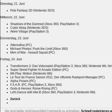
Dienstag, 21. Juni
Petz Fantasy 3D (Nintendo 3DS)
Mittwoch, 22. Juni
Shadows of the Damned (Xbox 360, PlayStation 3)
Cubic Ninja (Nintendo 3DS)
Akimi Village (PlayStation 3)
Donnerstag, 23. Juni
Alternativa (PC)
Michael Phelps: Push the Limit (Xbox 360)
Men of War - Assault Squad (PC)
Freitag, 24. Juni
Transformers 3: Das Videospiel (PlayStation 3, Xbox 360, Nintendo Wii, N
Super Street Fighter IV Arcade Edition (PC)
Wii Play: Motion (Nintendo Wii)
Le Tour de France Saison 2011: Der offizielle Radsport-Manager (PC)
Alpha Polaris (PC)
F.3.A.R. (PC, PlayStation 3, Xbox 360)
Gods & Heroes: Rome Rising (PC)
Let's Dance with Mel B (Xbox 360, PlayStation 3, Nintendo Wii)
Zurück
Sie sind leider nicht berechtigt Comments zu schreiben.
Schnell registrieren u