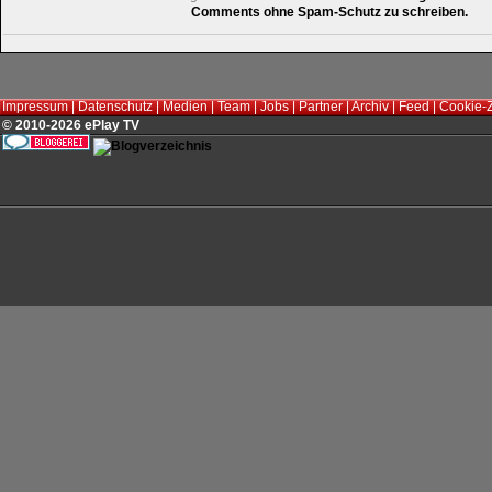
Comments ohne Spam-Schutz zu schreiben.
Impressum
|
Datenschutz
|
Medien
|
Team
|
Jobs
|
Partner
|
Archiv
|
Feed
|
Cookie-
© 2010-2026 ePlay TV