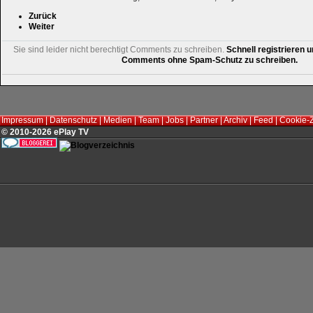
Zurück
Weiter
Sie sind leider nicht berechtigt Comments zu schreiben.
Schnell registrieren u
Comments ohne Spam-Schutz zu schreiben.
Impressum
|
Datenschutz
|
Medien
|
Team
|
Jobs
|
Partner
|
Archiv
|
Feed
|
Cookie-
© 2010-2026 ePlay TV