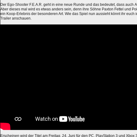
Der Ego-Shooter F.E.A.R. geht in eine neue Runde und das bedeutet, dass auch 
Aber dieses mal wird es etwas anders sein, denn ihre Söhne Paxton Fettel und P
ein Koop-Erlebnis der besonderen Art. Wie das Spiel nun aussieht könnt ihr euch 
Trailer anschauen.
Erscheinen wird der Titel am Freitag, 24. Juni für den PC, PlayStation 3 und Xbox 