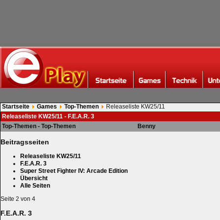
Startseite
Games
Top-Themen
Releaseliste KW25/11
Releaseliste KW25/11 - F.E.A.R. 3
Top-Themen - Top-Themen
Benny
Beitragsseiten
Releaseliste KW25/11
F.E.A.R. 3
Super Street Fighter IV: Arcade Edition
Übersicht
Alle Seiten
Seite 2 von 4
F.E.A.R. 3