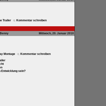
e Trailer
Kommentar schreiben
Benny
Mittwoch, 20. Januar 2010
lay Montage
Kommentar schreiben
ailer
cht
en
in Entwicklung sein?