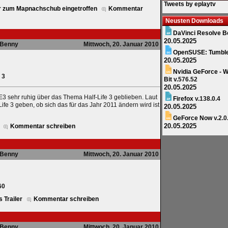
Tweets by eplaytv
ler zum Mapnachschub eingetroffen
Kommentar
Neusten Downloads
DaVinci Resolve B
20.05.2025
Benny
Mittwoch, 20. Januar 2010
OpenSUSE: Tumbl
20.05.2025
Nvidia GeForce - W
 3
Bit
v.576.52
20.05.2025
E3 sehr ruhig über das Thema Half-Life 3 geblieben. Laut
Firefox
v.138.0.4
Life 3 geben, ob sich das für das Jahr 2011 ändern wird ist
20.05.2025
GeForce Now
v.2.0
20.05.2025
Kommentar schreiben
Benny
Mittwoch, 20. Januar 2010
60
 Trailer
Kommentar schreiben
Benny
Mittwoch, 20. Januar 2010