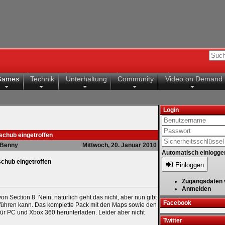
Games
Technik
Unterhaltung
Community
Video on Demand
Login
schub eingetroffen
Benny
Mittwoch, 20. Januar 2010
Automatisch einlogge
schub eingetroffen
Einloggen
Zugangsdaten 
Anmelden
Section 8. Nein, natürlich geht das nicht, aber nun gibt
Facebook
sführen kann. Das komplette Pack mit den Maps sowie den
für PC und Xbox 360 herunterladen. Leider aber nicht
Twitter