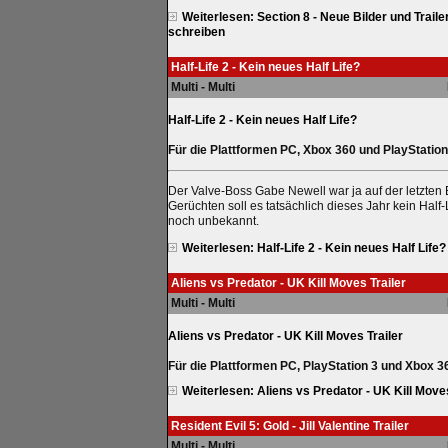
Weiterlesen: Section 8 - Neue Bilder und Trai
schreiben
Half-Life 2 - Kein neues Half Life?
Multi - Multi
Half-Life 2 - Kein neues Half Life?
Für die Plattformen PC, Xbox 360 und PlayStation
Der Valve-Boss Gabe Newell war ja auf der letzten 
Gerüchten soll es tatsächlich dieses Jahr kein Half-
noch unbekannt.
Weiterlesen: Half-Life 2 - Kein neues Half Life?
Aliens vs Predator - UK Kill Moves Trailer
Multi - Multi
Aliens vs Predator - UK Kill Moves Trailer
Für die Plattformen PC, PlayStation 3 und Xbox 3
Weiterlesen: Aliens vs Predator - UK Kill Moves
Resident Evil 5: Gold - Jill Valentine Trailer
Multi - Multi