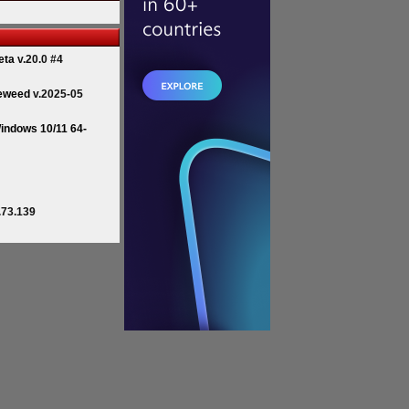
eta
v.20.0 #4
eweed
v.2025-05
indows 10/11 64-
.73.139