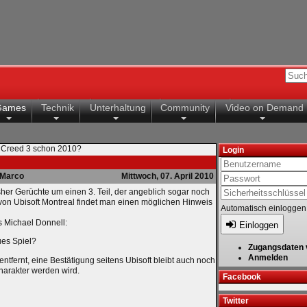
Games
Technik
Unterhaltung
Community
Video on Demand
s Creed 3 schon 2010?
Login
Marco
Mittwoch, 07. April 2010
sher Gerüchte um einen 3. Teil, der angeblich sogar noch
 von Ubisoft Montreal findet man einen möglichen Hinweis
Automatisch einloggen
s Michael Donnell:
Einloggen
Zugangsdaten 
Anmelden
entfernt, eine Bestätigung seitens Ubisoft bleibt auch noch
charakter werden wird.
Facebook
Twitter