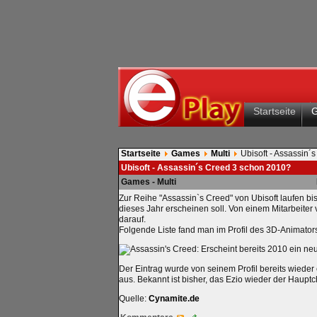
Startseite
Startseite
Games
Multi
Ubisoft - Assassin´
Ubisoft - Assassin´s Creed 3 schon 2010?
Games - Multi
Zur Reihe "Assassin`s Creed" von Ubisoft laufen bi
dieses Jahr erscheinen soll. Von einem Mitarbeiter
darauf.
Folgende Liste fand man im Profil des 3D-Animator
Der Eintrag wurde von seinem Profil bereits wieder 
aus. Bekannt ist bisher, das Ezio wieder der Haupt
Quelle:
Cynamite.de