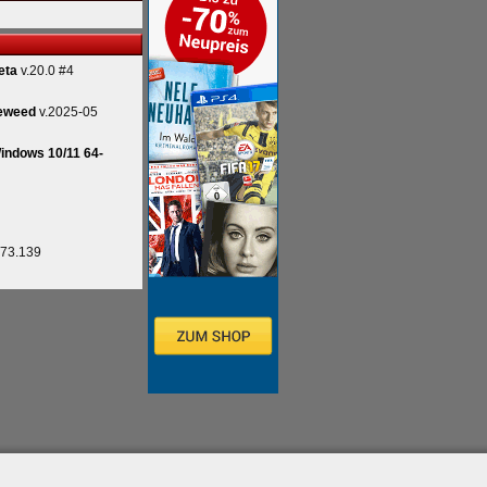
eta
v.20.0 #4
eweed
v.2025-05
indows 10/11 64-
.73.139