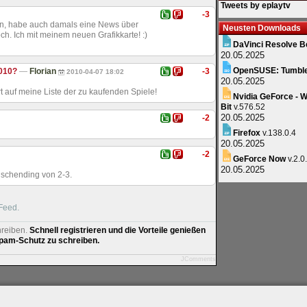
Tweets by eplaytv
-3
in, habe auch damals eine News über
Neusten Downloads
h. Ich mit meinem neuen Grafikkarte! :)
DaVinci Resolve B
20.05.2025
OpenSUSE: Tumbl
2010?
—
Florian
-3
2010-04-07 18:02
20.05.2025
t auf meine Liste der zu kaufenden Spiele!
Nvidia GeForce - W
Bit
v.576.52
20.05.2025
-2
Firefox
v.138.0.4
20.05.2025
-2
GeForce Now
v.2.0
20.05.2025
wischending von 2-3.
Feed.
hreiben.
Schnell registrieren und die Vorteile genießen
am-Schutz zu schreiben.
JComments
artner
|
Archiv
|
Feed
|
Cookie-Zustimmung ändern