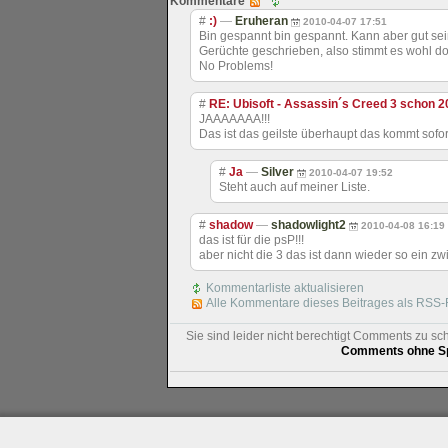
Kommentare
#
:)
—
Eruheran
2010-04-07 17:51
Bin gespannt bin gespannt. Kann aber gut se
Gerüchte geschrieben, also stimmt es wohl doc
No Problems!
#
RE: Ubisoft - Assassin´s Creed 3 schon 
JAAAAAAA!!!
Das ist das geilste überhaupt das kommt sofor
#
Ja
—
Silver
2010-04-07 19:52
Steht auch auf meiner Liste.
#
shadow
—
shadowlight2
2010-04-08 16:19
das ist für die psP!!!
aber nicht die 3 das ist dann wieder so ein z
Kommentarliste aktualisieren
Alle Kommentare dieses Beitrages als RSS-
Sie sind leider nicht berechtigt Comments zu sc
Comments ohne Sp
Impressum
|
Datenschutz
|
Medien
|
Team
|
Jobs
|
P