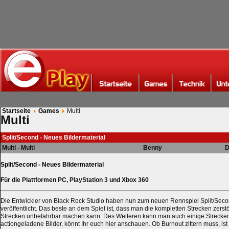
Startseite
Games
Multi
Multi
Split/Second - Neues Bildermaterial
Multi - Multi
Benny
D
Split/Second - Neues Bildermaterial
Für die Plattformen PC, PlayStation 3 und Xbox 360
Die Entwickler von Black Rock Studio haben nun zum neuen Rennspiel Split/Sec
veröffentlicht. Das beste an dem Spiel ist, dass man die kompletten Strecken zers
Strecken unbefahrbar machen kann. Des Weiteren kann man auch einige Strecke
actiongeladene Bilder, könnt Ihr euch hier anschauen. Ob Burnout zittern muss, ist