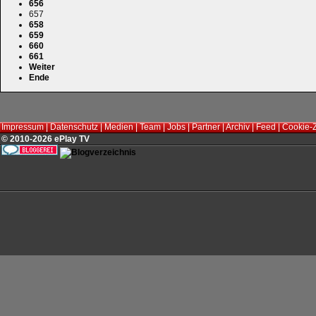
656
657
658
659
660
661
Weiter
Ende
Impressum
|
Datenschutz
|
Medien
|
Team
|
Jobs
|
Partner
|
Archiv
|
Feed
|
Cookie-
© 2010-2026 ePlay TV