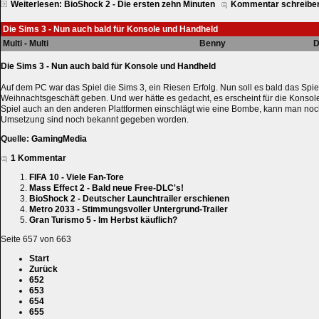
Weiterlesen: BioShock 2 - Die ersten zehn Minuten
Kommentar schreibe
Die Sims 3 - Nun auch bald für Konsole und Handheld
Multi - Multi
Benny
D
Die Sims 3 - Nun auch bald für Konsole und Handheld
Auf dem PC war das Spiel die Sims 3, ein Riesen Erfolg. Nun soll es bald das Spi
Weihnachtsgeschäft geben. Und wer hätte es gedacht, es erscheint für die Konso
Spiel auch an den anderen Plattformen einschlägt wie eine Bombe, kann man noch
Umsetzung sind noch bekannt gegeben worden.
Quelle:
GamingMedia
1 Kommentar
FIFA 10 - Viele Fan-Tore
Mass Effect 2 - Bald neue Free-DLC's!
BioShock 2 - Deutscher Launchtrailer erschienen
Metro 2033 - Stimmungsvoller Untergrund-Trailer
Gran Turismo 5 - Im Herbst käuflich?
Seite 657 von 663
Start
Zurück
652
653
654
655