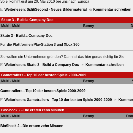
Spiel kommt erst am 20. Mai 2010 bei uns nach Europa.
Weiterlesen: Split/Second - Neues Bildermaterial
Kommentar schreiben
Skate 3 - Build a Company Doc
Multi - Multi
Benny
D
Skate 3 - Build a Company Doc
Für die Plattformen PlayStation 3 und Xbox 360
Sie wollen ein Unternehmen gründen? Dann ist das hier genau richtig für Sie.
Weiterlesen: Skate 3 - Build a Company Doc
Kommentar schreiben
Gametrailers - Top 10 der besten Spiele 2000-2009
Multi - Multi
Benny
Gametrailers - Top 10 der besten Spiele 2000-2009
Weiterlesen: Gametrailers - Top 10 der besten Spiele 2000-2009
Komment
BioShock 2 - Die ersten zehn Minuten
Multi - Multi
Benny
Don
BioShock 2 - Die ersten zehn Minuten