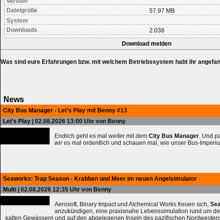
Version
Dateigröße
57.97 MB
System
Downloads
2.038
Download melden
Was sind eure Erfahrungen bzw. mit welchem Betriebssystem habt ihr angefa
News
City Bus Manager - Let's Play mit Benny #13
Let's Play
| 02.08.2026 13:00 Uhr von Benny
Endlich geht es mal weiter mit dem
City Bus Manager
. Und 
wir es mal ordentlich und schauen mal, wie unser Bus-Imperiu
Seaworks: Trap Season - Krabben und Meer im neuen Angelsimulator
Multi
| 02.08.2026 12:35 Uhr von Benny
Aerosoft, Binary Impact und Alchemical Works freuen sich,
Sea
anzukündigen, eine praxisnahe Lebenssimulation rund um de
kalten Gewässern und auf den abgelegenen Inseln des pazifischen Nordwesten