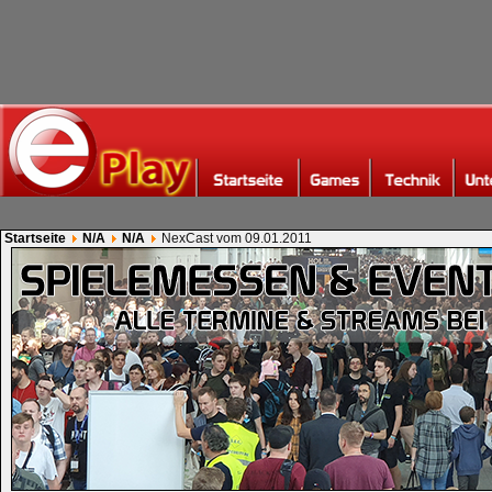
Startseite
N/A
N/A
NexCast vom 09.01.2011