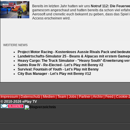
Bereits im letzten Jahr hatten wir uns
Notruf 112: Die Feuerw
gamescom angeschaut und hatten bereits da schon viel erfahre
Aerosoft und crenetic euch bekannt zu geben, dass das Spiel 
Access erscheinen wird.
WEITERE NEWS
Project Motor Racing - Kostenloses Aussie Rivals Pack und bedeut
Landwirtschafts-Simulator 25 - Beans & Alpacas mit erstem Gamep
Heavy Cargo: The Truck Simulator - "Heavy South"-Erweiterung verd
Saints Row IV - Re-Elected - Let's Play mit Benny #2
Survival: Fountain of Youth - Let's Play mit Benny
City Bus Manager - Let's Play mit Benny #12
Impressum
|
Datenschutz
|
Medien
|
Team
|
Jobs
|
Partner
|
Archiv
|
Feed
|
Cookie-
© 2010-2026 ePlay TV