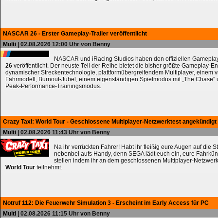
NASCAR 26 - Erster Gameplay-Trailer veröffentlicht
Multi
| 02.08.2026 12:00 Uhr von Benny
NASCAR und iRacing Studios haben den offiziellen Gameplay
26
veröffentlicht. Der neuste Teil der Reihe bietet die bisher größte Gameplay-En
dynamischer Streckentechnologie, plattformübergreifendem Multiplayer, einem 
Fahrmodell, Burnout-Jubel, einem eigenständigen Spielmodus mit „The Chase
Peak-Performance-Trainingsmodus.
Crazy Taxi: World Tour - Geschlossene Multiplayer-Netzwerktest angekündigt
Multi
| 02.08.2026 11:43 Uhr von Benny
Na ihr verrückten Fahrer! Habt ihr fleißig eure Augen auf die 
nebenbei aufs Handy, denn SEGA lädt euch ein, eure Fahrkün
stellen indem ihr an dem geschlossenen Multiplayer-Netzwerk
World Tour
teilnehmt.
Notruf 112: Die Feuerwehr Simulation 3 - Erscheint im Early Access für PC
Multi
| 02.08.2026 11:15 Uhr von Benny