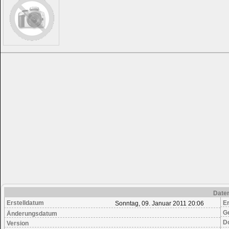
Date
Erstelldatum
Er
Sonntag, 09. Januar 2011 20:06
G
Änderungsdatum
D
Version