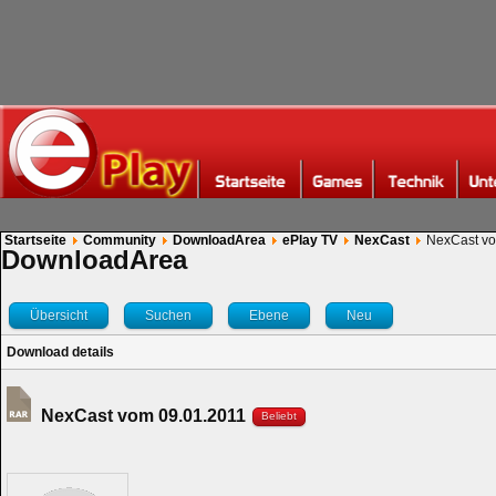
Startseite
Community
DownloadArea
ePlay TV
NexCast
NexCast vo
DownloadArea
Übersicht
Suchen
Ebene
Neu
Download details
NexCast vom 09.01.2011
Beliebt