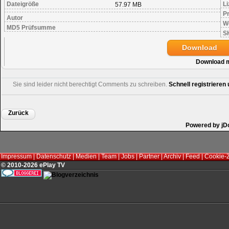
Dateigröße
Li
57.97 MB
Pr
Autor
W
MD5 Prüfsumme
S
Download
Download 
Sie sind leider nicht berechtigt Comments zu schreiben.
Schnell registriere
Zurück
Powered by jD
Impressum
|
Datenschutz
|
Medien
|
Team
|
Jobs
|
Partner
|
Archiv
|
Feed
|
Cookie-
© 2010-2026 ePlay TV