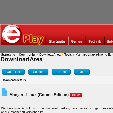
Startseite
Community
DownloadArea
Tools
Manjaro Linux (Gnome Edit
DownloadArea
Übersicht
Suchen
Ebene
Neu
Download details
Manjaro Linux (Gnome Edition)
Beliebt
Wer bereits mit Arch Linux zu tun hat, wird merken, dass dieses nicht ganz so einfa
aber einfacher zu verstehen ist.