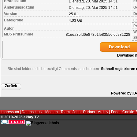
Erstelldatum
Er
Dienstag, 20. Mai 2025 14:51
Änderungsdatum
G
Dienstag, 20. Mai 2025 14:51
Version
D
25.0.1
Dateigröße
Li
4.03 GB
Pr
Autor
W
MD5 Prüfsumme
81eea35fd6e873b1fe83550f6c981228
S
Download
Download 
Sie sind leider nicht berechtigt Comments zu schreiben.
Schnell registriere
Zurück
Powered by jD
Impressum
|
Datenschutz
|
Medien
|
Team
|
Jobs
|
Partner
|
Archiv
|
Feed
|
Cookie-
© 2010-2026 ePlay TV