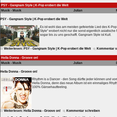
PSY - Gangnam Style | K-Pop erobert die Welt
Musik - Musik
Julian
PSY - Gangnam Style | K-Pop erobert die Welt
Es ist wohl das am meisten gefeiertste Lied des K-P
Style" erobert nicht nur die sonst eigentlich asiatisch
sogar bis zu uns geschafft. Gangnam Style ist Kult.
Weiterlesen: PSY - Gangnam Style | K-Pop erobert die Welt
Kommentar s
Hella Donna - Groove on!
Musik - Musik
Julian
Hella Donna - Groove on!
Rhythm is a Dancer - den Song dürfte jeder können und vo
Hella Donna, denn das neue Album ist ein einmaliges Rhyt
100% Gänsehautfeeling.
Weiterlesen: Hella Donna - Groove on!
Kommentar schreiben