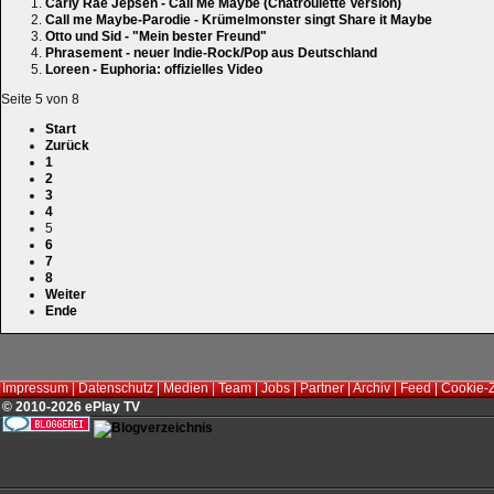
Carly Rae Jepsen - Call Me Maybe (Chatroulette Version)
Call me Maybe-Parodie - Krümelmonster singt Share it Maybe
Otto und Sid - "Mein bester Freund"
Phrasement - neuer Indie-Rock/Pop aus Deutschland
Loreen - Euphoria: offizielles Video
Seite 5 von 8
Start
Zurück
1
2
3
4
5
6
7
8
Weiter
Ende
Impressum
|
Datenschutz
|
Medien
|
Team
|
Jobs
|
Partner
|
Archiv
|
Feed
|
Cookie-
© 2010-2026 ePlay TV