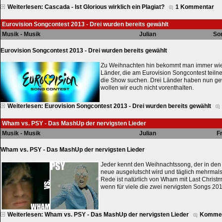
Weiterlesen: Cascada - Ist Glorious wirklich ein Plagiat?
1 Kommentar
Eurovision Songcontest 2013 - Drei wurden bereits gewählt
Musik - Musik
Julian
So
Eurovision Songcontest 2013 - Drei wurden bereits gewählt
Zu Weihnachten hin bekommt man immer wied
Länder, die am Eurovision Songcontest teilne
die Show suchen. Drei Länder haben nun ge
wollen wir euch nicht vorenthalten.
Weiterlesen: Eurovision Songcontest 2013 - Drei wurden bereits gewählt
Wham vs. PSY - Das MashUp der nervigsten Lieder
Musik - Musik
Julian
F
Wham vs. PSY - Das MashUp der nervigsten Lieder
Jeder kennt den Weihnachtssong, der in den
neue ausgelutscht wird und täglich mehrmals 
Rede ist natürlich von Wham mit Last Christ
wenn für viele die zwei nervigsten Songs 201
Weiterlesen: Wham vs. PSY - Das MashUp der nervigsten Lieder
Kommen