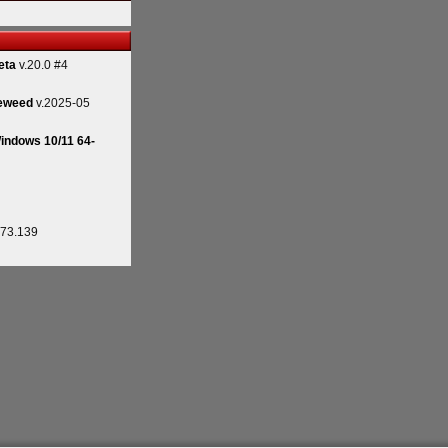
eta
v.20.0 #4
eweed
v.2025-05
indows 10/11 64-
.73.139