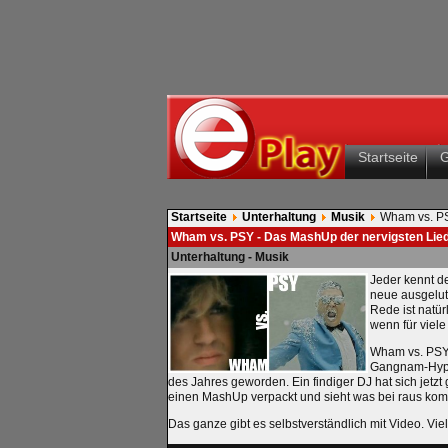
Startseite
Startseite
Unterhaltung
Musik
Wham vs. PS
Wham vs. PSY - Das MashUp der nervigsten Lie
Unterhaltung - Musik
Jeder kennt d
neue ausgeluts
Rede ist natü
wenn für viele
Wham vs. PSY 
Gangnam-Hype i
des Jahres geworden. Ein findiger DJ hat sich jetzt
einen MashUp verpackt und sieht was bei raus kom
Das ganze gibt es selbstverständlich mit Video. Vie