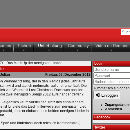
Games
Technik
Unterhaltung
Community
Video on Demand
Y - Das MashUp der nervigsten Lieder
Login
der
Julian
Freitag, 07. Dezember 2012
en Weihnachtssong, der in den Radios jedes Jahr aufs
cht wird und täglich mehrmals rauf und runterläuft. Die
Automatisch einloggen
rlich von Wham mit Last Christmas. Doch was passiert
 die zwei nervigsten Songs 2012 aufeinander treffen?
Einloggen
- eigentlich kaum vorstellbar. Trotz des anhaltendem
Zugangsdaten 
st für viele das Lied mittlerweile zum nervigsten Lied
Anmelden
 gedacht, dass er einfach diese beiden nervigen Lieder in
mt.
Facebook
l Spaß und hinterlasst doch reichlich Kommentare (:
Twitter