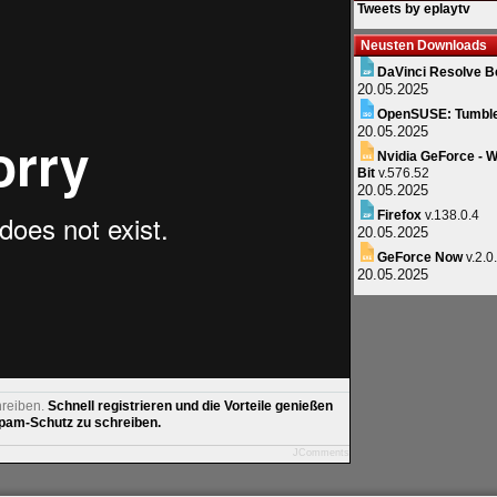
Tweets by eplaytv
Neusten Downloads
DaVinci Resolve B
20.05.2025
OpenSUSE: Tumbl
20.05.2025
Nvidia GeForce - W
Bit
v.576.52
20.05.2025
Firefox
v.138.0.4
20.05.2025
GeForce Now
v.2.0
20.05.2025
hreiben.
Schnell registrieren und die Vorteile genießen
am-Schutz zu schreiben.
JComments