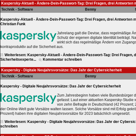
Kaspersky-Aktuell - Ändere-Dein-Passwort-Tag: Drei Fragen, drei Antworten m
Technik - Software
Benny
Kaspersky-Aktuell - Ändere-Dein-Passwort-Tag: Drei Fragen, drei Antworten m
Christian Funk
Jahrelang galt die Devise, dass regelmäßige 
Schutz der eigenen digitale Identität beiträgt.
wirkt sich das regelmäßige Ändern von Zugangs
kontraproduktiv auf die Sicherheit aus.
Weiterlesen: Kaspersky-Aktuell - Ändere-Dein-Passwort-Tag: Drei Fragen, d
Sicherheitsexperte...
Kommentar schreiben
Kaspersky - Digitale Neujahrsvorsätze: Das Jahr der Cybersicherheit
Technik - Software
Benny
Kaspersky - Digitale Neujahrsvorsätze: Das Jahr der Cybersicherheit
Zum Jahresbeginn haben viele Bundesbürger di
gefasst: Laut einer aktuellen Kaspersky-Studie 
von zehn Befragte in Deutschland (42 Prozent; 
der Online-Welt gute Vorsätze walten lassen. Solche Vorsätze sind mit Erfolg gekrön
Prozent) haben ihre digitalen Neujahrsvorsätze für 2023 tatsächlich umgesetzt.
Weiterlesen: Kaspersky - Digitale Neujahrsvorsätze: Das Jahr der Cybersic
schreiben