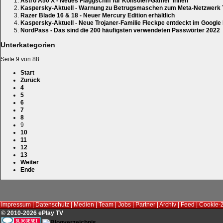
Astro A50 X - Neues Flaggschiff für Konsolen-Gamer*innen
Kaspersky-Aktuell - Warnung zu Betrugsmaschen zum Meta-Netzwerk
Razer Blade 16 & 18 - Neuer Mercury Edition erhältlich
Kaspersky-Aktuell - Neue Trojaner-Familie Fleckpe entdeckt im Google 
NordPass - Das sind die 200 häufigsten verwendeten Passwörter 2022
Unterkategorien
Seite 9 von 88
Start
Zurück
4
5
6
7
8
9
10
11
12
13
Weiter
Ende
Impressum
|
Datenschutz
|
Medien
|
Team
|
Jobs
|
Partner
|
Archiv
|
Feed
|
Cookie-
© 2010-2026 ePlay TV