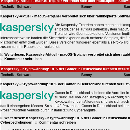
Kaspersky-Aktuell - macOS-Trojaner verbreitet sich über raubkopierte Softwa
Technik - Software
Benny
Sam
Kaspersky-Aktuell - macOS-Trojaner verbreitet sich über raubkopierte Softwa
Die Kaspersky-Experten haben einen hochkomp
entdeckt, der es auf das Betriebssystem macOS
Trojaner wird über raubkopierte Versionen legiti
Interessanterweise fanden die Sicherheitsexperten auch mehrere Samples, die fü
Plattformen entwickelt wurden. Diese Versionen fungieren ebenfalls als Proxy-Tr
zusammen mit Raubkopien verbreitet.
Weiterlesen: Kaspersky-Aktuell - macOS-Trojaner verbreitet sich über raub
Kommentar schreiben
Kaspersky - Kryptowährung: 18 % der Gamer in Deutschland fürchten Verlus
Technik - Software
Benny
Sam
Kaspersky - Kryptowährung: 18 % der Gamer in Deutschland fürchten Verlus
Gamer in Deutschland scheinen die Vorreiter 
zu sein: Drei von vier Befragten (76 Prozent) sin
Kryptowährungen. Allerdings sind sie sich auch
damit einhergehen können. So sind 42 Prozent der Gamer in Deutschland bei der
Prozent fürchten Verluste durch Instabilität und Cyberangriffe.
Weiterlesen: Kaspersky - Kryptowährung: 18 % der Gamer in Deutschland fü
Cyberbedrohungen
Kommentar schreiben