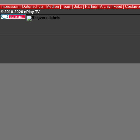
Impressum
|
Datenschutz
|
Medien
|
Team
|
Jobs
|
Partner
|
Archiv
|
Feed
|
Cookie-
© 2010-2026 ePlay TV