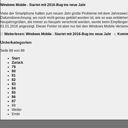
Windows Mobile - Startet mit 2016-Bug ins neue Jahr
Viele der Smartphone hatten zum neuen Jahr große Probleme mit dem Jahreswechse
Datumsberechnung, wo noch nicht genau geklärt worden ist, wie so was entstehen
Neujahrsgrüßen, die immer zu Neujahr verschickt werden, wurde beim Empfänge
01.01.2016 angezeigt. Dieser Fehler ist aber nur bei den Windows Mobile-Version
Weiterlesen: Windows Mobile - Startet mit 2016-Bug ins neue Jahr
Komme
Unterkategorien
Seite 88 von 88
Start
Zurück
79
80
81
82
83
84
85
86
87
88
Weiter
Ende