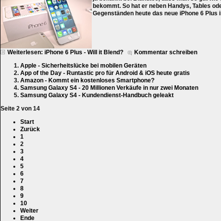
bekommt. So hat er neben Handys, Tables od
Gegenständen heute das neue iPhone 6 Plus i
Weiterlesen: iPhone 6 Plus - Will it Blend?
Kommentar schreiben
Apple - Sicherheitslücke bei mobilen Geräten
App of the Day - Runtastic pro für Android & iOS heute gratis
Amazon - Kommt ein kostenloses Smartphone?
Samsung Galaxy S4 - 20 Millionen Verkäufe in nur zwei Monaten
Samsung Galaxy S4 - Kundendienst-Handbuch geleakt
Seite 2 von 14
Start
Zurück
1
2
3
4
5
6
7
8
9
10
Weiter
Ende