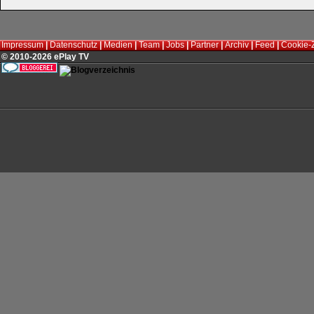
Impressum
|
Datenschutz
|
Medien
|
Team
|
Jobs
|
Partner
|
Archiv
|
Feed
|
Cookie-
© 2010-2026 ePlay TV