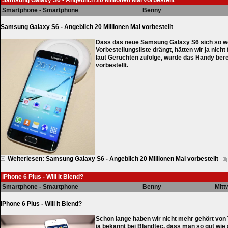
Samsung Galaxy S6 - Angeblich 20 Millionen Mal vorbestellt
Smartphone - Smartphone
Benny
Samsung Galaxy S6 - Angeblich 20 Millionen Mal vorbestellt
Dass das neue
Samsung Galaxy S6
sich so w
Vorbestellungsliste drängt, hätten wir ja nicht
laut Gerüchten zufolge, wurde das Handy berei
vorbestellt.
Weiterlesen: Samsung Galaxy S6 - Angeblich 20 Millionen Mal vorbestellt
iPhone 6 Plus - Will it Blend?
Smartphone - Smartphone
Benny
Mitt
iPhone 6 Plus - Will it Blend?
Schon lange haben wir nicht mehr gehört von 
ja bekannt bei
Blandtec
, dass man so gut wie 