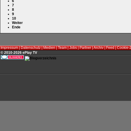
6
7
8
9
10
Weiter
Ende
Impressum
|
Datenschutz
|
Medien
|
Team
|
Jobs
|
Partner
|
Archiv
|
Feed
|
Cookie-
© 2010-2026 ePlay TV