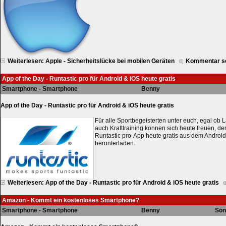
Weiterlesen: Apple - Sicherheitslücke bei mobilen Geräten
Kommentar s
App of the Day - Runtastic pro für Android & iOS heute gratis
Smartphone - Smartphone
Benny
App of the Day - Runtastic pro für Android & iOS heute gratis
Für alle Sportbegeisterten unter euch, egal ob 
auch Krafttraining können sich heute freuen, de
Runtastic pro-App heute gratis aus dem Androi
herunterladen.
Weiterlesen: App of the Day - Runtastic pro für Android & iOS heute gratis
Amazon - Kommt ein kostenloses Smartphone?
Smartphone - Smartphone
Benny
Son