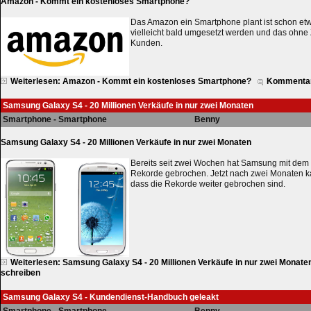
Amazon - Kommt ein kostenloses Smartphone?
Das Amazon ein Smartphone plant ist schon etwa
vielleicht bald umgesetzt werden und das ohne 
Kunden.
Weiterlesen: Amazon - Kommt ein kostenloses Smartphone?
Kommentar
Samsung Galaxy S4 - 20 Millionen Verkäufe in nur zwei Monaten
Smartphone - Smartphone
Benny
Samsung Galaxy S4 - 20 Millionen Verkäufe in nur zwei Monaten
Bereits seit zwei Wochen hat Samsung mit dem
Rekorde gebrochen. Jetzt nach zwei Monaten k
dass die Rekorde weiter gebrochen sind.
Weiterlesen: Samsung Galaxy S4 - 20 Millionen Verkäufe in nur zwei Monate
schreiben
Samsung Galaxy S4 - Kundendienst-Handbuch geleakt
Smartphone - Smartphone
Benny