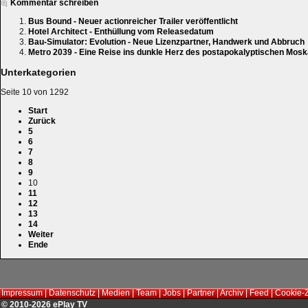
Kommentar schreiben
Bus Bound - Neuer actionreicher Trailer veröffentlicht
Hotel Architect - Enthüllung vom Releasedatum
Bau-Simulator: Evolution - Neue Lizenzpartner, Handwerk und Abbruch
Metro 2039 - Eine Reise ins dunkle Herz des postapokalyptischen Mos
Unterkategorien
Seite 10 von 1292
Start
Zurück
5
6
7
8
9
10
11
12
13
14
Weiter
Ende
Impressum
|
Datenschutz
|
Medien
|
Team
|
Jobs
|
Partner
|
Archiv
|
Feed
|
Cookie-
© 2010-2026 ePlay TV