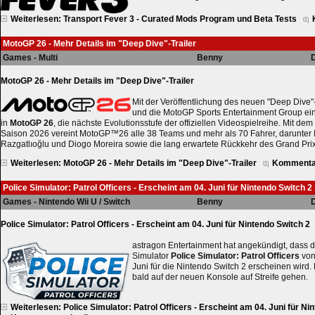
Weiterlesen: Transport Fever 3 - Curated Mods Program und Beta Tests
MotoGP 26 - Mehr Details im "Deep Dive"-Trailer
Games - Multi
Benny
D
MotoGP 26 - Mehr Details im "Deep Dive"-Trailer
Mit der Veröffentlichung des neuen "Deep Dive"-
und die MotoGP Sports Entertainment Group eine
in
MotoGP 26
, die nächste Evolutionsstufe der offiziellen Videospielreihe. Mit de
Saison 2026 vereint MotoGP™26 alle 38 Teams und mehr als 70 Fahrer, darunte
Razgatlıoğlu und Diogo Moreira sowie die lang erwartete Rückkehr des Grand Prix
Weiterlesen: MotoGP 26 - Mehr Details im "Deep Dive"-Trailer
Kommentar
Police Simulator: Patrol Officers - Erscheint am 04. Juni für Nintendo Switch 2
Games - Nintendo Wii U / Switch
Benny
D
Police Simulator: Patrol Officers - Erscheint am 04. Juni für Nintendo Switch 2
astragon Entertainment hat angekündigt, dass d
Simulator
Police Simulator: Patrol Officers
von 
Juni für die Nintendo Switch 2 erscheinen wird.
bald auf der neuen Konsole auf Streife gehen.
Weiterlesen: Police Simulator: Patrol Officers - Erscheint am 04. Juni für Ni