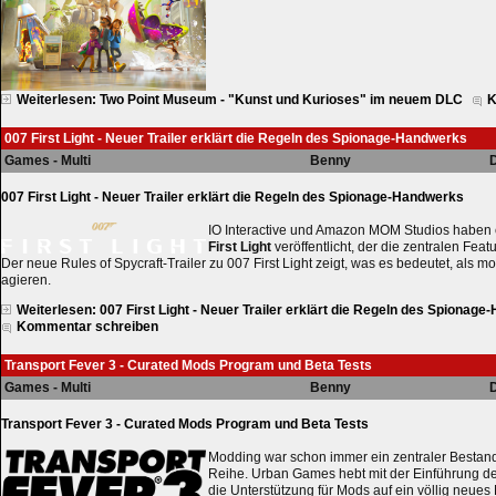
Weiterlesen: Two Point Museum - "Kunst und Kurioses" im neuem DLC
K
007 First Light - Neuer Trailer erklärt die Regeln des Spionage-Handwerks
Games - Multi
Benny
D
007 First Light - Neuer Trailer erklärt die Regeln des Spionage-Handwerks
IO Interactive und Amazon MOM Studios haben 
First Light
veröffentlicht, der die zentralen Featu
Der neue Rules of Spycraft-Trailer zu 007 First Light zeigt, was es bedeutet, als 
agieren.
Weiterlesen: 007 First Light - Neuer Trailer erklärt die Regeln des Spionag
Kommentar schreiben
Transport Fever 3 - Curated Mods Program und Beta Tests
Games - Multi
Benny
D
Transport Fever 3 - Curated Mods Program und Beta Tests
Modding war schon immer ein zentraler Bestandt
Reihe. Urban Games hebt mit der Einführung 
die Unterstützung für Mods auf ein völlig neues