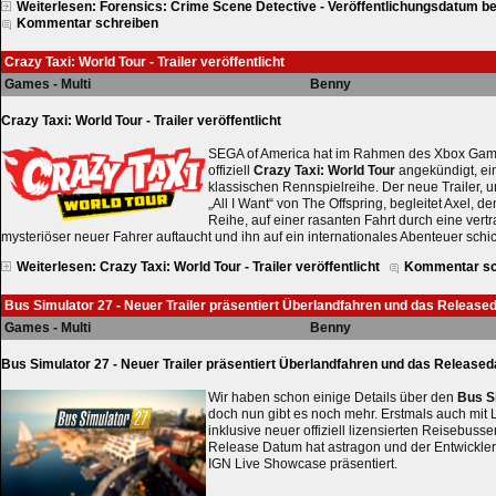
Weiterlesen: Forensics: Crime Scene Detective - Veröffentlichungsdatum 
Kommentar schreiben
Crazy Taxi: World Tour - Trailer veröffentlicht
Games - Multi
Benny
Crazy Taxi: World Tour - Trailer veröffentlicht
SEGA of America hat im Rahmen des Xbox Ga
offiziell
Crazy Taxi: World Tour
angekündigt, ei
klassischen Rennspielreihe. Der neue Trailer, u
„All I Want“ von The Offspring, begleitet Axel, 
Reihe, auf einer rasanten Fahrt durch eine vertr
mysteriöser neuer Fahrer auftaucht und ihn auf ein internationales Abenteuer schic
Weiterlesen: Crazy Taxi: World Tour - Trailer veröffentlicht
Kommentar sc
Bus Simulator 27 - Neuer Trailer präsentiert Überlandfahren und das Releas
Games - Multi
Benny
Bus Simulator 27 - Neuer Trailer präsentiert Überlandfahren und das Release
Wir haben schon einige Details über den
Bus S
doch nun gibt es noch mehr. Erstmals auch mit
inklusive neuer offiziell lizensierten Reisebuss
Release Datum hat astragon und der Entwickle
IGN Live Showcase präsentiert.