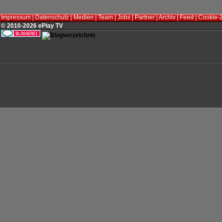
Impressum
|
Datenschutz
|
Medien
|
Team
|
Jobs
|
Partner
|
Archiv
|
Feed
|
Cookie-
© 2010-2026 ePlay TV