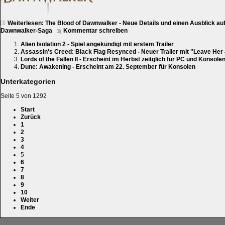
Weiterlesen: The Blood of Dawnwalker - Neue Details und einen Ausblick auf
Dawnwalker-Saga
Kommentar schreiben
Alien Isolation 2 - Spiel angekündigt mit erstem Trailer
Assassin's Creed: Black Flag Resynced - Neuer Trailer mit "Leave Her
Lords of the Fallen II - Erscheint im Herbst zeitglich für PC und Konsole
Dune: Awakening - Erscheint am 22. September für Konsolen
Unterkategorien
Seite 5 von 1292
Start
Zurück
1
2
3
4
5
6
7
8
9
10
Weiter
Ende