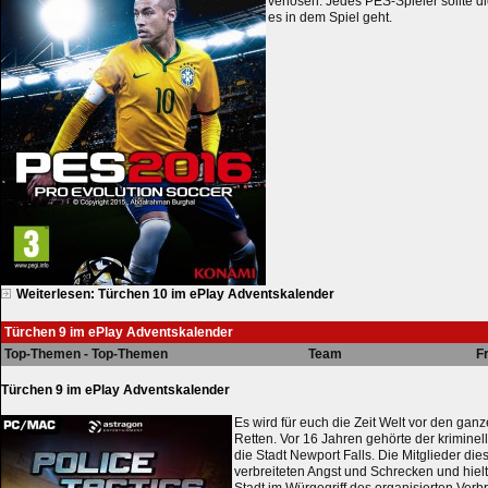
verlosen. Jedes PES-Spieler sollte 
es in dem Spiel geht.
Weiterlesen: Türchen 10 im ePlay Adventskalender
Türchen 9 im ePlay Adventskalender
Top-Themen - Top-Themen
Team
F
Türchen 9 im ePlay Adventskalender
Es wird für euch die Zeit Welt vor den gan
Retten. Vor 16 Jahren gehörte der krimine
die Stadt Newport Falls. Die Mitglieder die
verbreiteten Angst und Schrecken und hielt
Stadt im Würgegriff des organisierten Verb