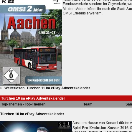
Fernbusverkehr sondern im Cityverkehr, wo 
Aa
Mit dem Addon könnt ihr euch die Stadt
OMSI Erlebnis erweitern.
Weiterlesen: Türchen 11 im ePlay Adventskalender
Türchen 10 im ePlay Adventskalender
Top-Themen - Top-Themen
Team
Sam
Türchen 10 im ePlay Adventskalender
Aus dem Hause von Konami dürfen w
Pro Evolution Soccer 2016
Spiel
fü