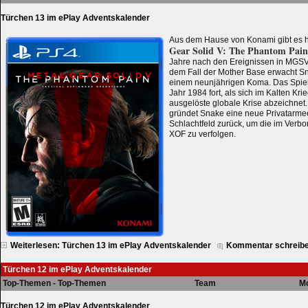
Türchen 13 im ePlay Adventskalender
Aus dem Hause von Konami gibt es h
Gear Solid V: The Phantom Pain
Jahre nach den Ereignissen in M
dem Fall der Mother Base erwacht Sn
einem neunjährigen Koma. Das Spiel 
Jahr 1984 fort, als sich im Kalten Kr
ausgelöste globale Krise abzeichnet
gründet Snake eine neue Privatarmee
Schlachtfeld zurück, um die im Ver
XOF zu verfolgen.
Weiterlesen: Türchen 13 im ePlay Adventskalender
Kommentar schreib
Türchen 12 im ePlay Adventskalender
Top-Themen - Top-Themen
Team
Mo
Türchen 12 im ePlay Adventskalender