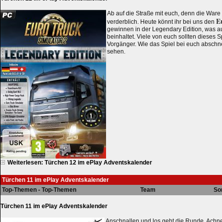
Ab auf die Straße mit euch, denn die Ware d
E
verderblich. Heute könnt ihr bei uns den
gewinnen in der Legendary Edition, was a
beinhaltet. Viele von euch sollten dieses S
Vorgänger. Wie das Spiel bei euch abschne
sehen.
Weiterlesen: Türchen 12 im ePlay Adventskalender
Türchen 11 im ePlay Adventskalender
Top-Themen - Top-Themen
Team
So
Türchen 11 im ePlay Adventskalender
Anschnallen und los geht die Runde. Achne, 