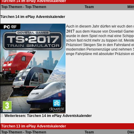
Türchen 14 im ePlay Adventskalender
Top-Themen - Top-Themen
Team
Mit
Türchen 14 im ePlay Adventskalender
Auch in diesem Jahr dürfen wir euch de
2017
aus dem Hause von Dovetail Games 
wurde in dem Spiel noch mal eine Schipp
schon fast nicht mehr zu toppen ist. Meist
Präzision! Steigen Sie in den Fahrstand ei
modernsten Personenzüge und nehmen Si
enge Fahrpläne mit absoluter Präzision ei
Weiterlesen: Türchen 14 im ePlay Adventskalender
Türchen 13 im ePlay Adventskalender
Top-Themen - Top-Themen
Team
Die