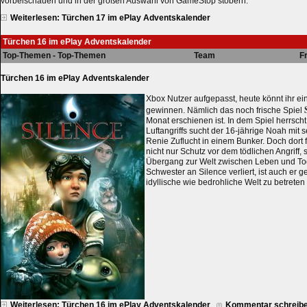
vorbeischauen und in der großen Auswahl von GameStop stöbern.
Weiterlesen: Türchen 17 im ePlay Adventskalender
Türchen 16 im ePlay Adventskalender
Top-Themen - Top-Themen
Team
F
Türchen 16 im ePlay Adventskalender
Xbox Nutzer aufgepasst, heute könnt ihr e
gewinnen. Nämlich das noch frische Spiel
Monat erschienen ist. In dem Spiel herrsch
Luftangriffs sucht der 16-jährige Noah mit 
Renie Zuflucht in einem Bunker. Doch dort 
nicht nur Schutz vor dem tödlichen Angriff
Übergang zur Welt zwischen Leben und Tod
Schwester an Silence verliert, ist auch er
idyllische wie bedrohliche Welt zu betreten
Weiterlesen: Türchen 16 im ePlay Adventskalender
Kommentar schreib