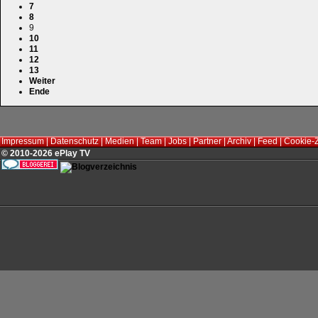
7
8
9
10
11
12
13
Weiter
Ende
Impressum
|
Datenschutz
|
Medien
|
Team
|
Jobs
|
Partner
|
Archiv
|
Feed
|
Cookie-
© 2010-2026 ePlay TV