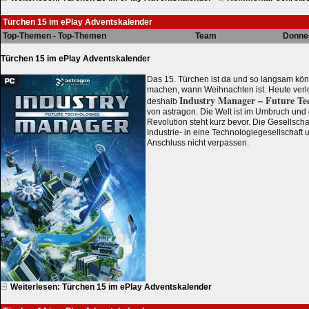
Türchen 15 im ePlay Adventskalender
Top-Themen - Top-Themen
Team
Donner
Türchen 15 im ePlay Adventskalender
Das 15. Türchen ist da und so langsam k
machen, wann Weihnachten ist. Heute verl
Industry Manager
– Future Te
deshalb
von astragon. Die Welt ist im Umbruch und e
Revolution steht kurz bevor. Die Gesellscha
Industrie- in eine Technologiegesellschaft 
Anschluss nicht verpassen.
Weiterlesen: Türchen 15 im ePlay Adventskalender