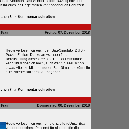
euch verlosen. Und Schrott ist dort 100%ig nicht drin,
n ihr euch ins Regelstellen könnt oder auch Benutzen
rchen 8
Kommentar schreiben
Team
Freitag, 07. Dezember 2018
Heute verlosen wir euch den Bau-Simulator 2 US -
Pocket Edition. Danke an Astragon für die
Bereitstellung dieses Preises. Der Bau-Simulator
kennt ihr sicherlich noch, auch wenn dieser schon
etwas Älter ist. Mit dem neuen Bau-Simulator könnt ihr
euch wieder auf dem Bau begeben.
rchen 7
Kommentar schreiben
Team
Donnerstag, 06. Dezember 2018
Heute verlosen wir euch eine offizielle reUnite-Box
von der Lootchest. Passend für alle die, die die