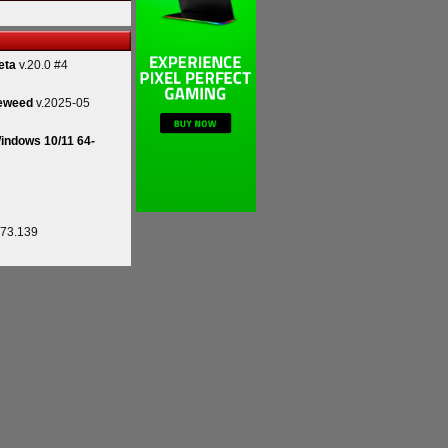
eta
v.20.0 #4
eweed
v.2025-05
indows 10/11 64-
.73.139