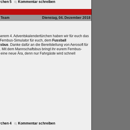
rchen 5
Kommentar schreiben
Team
Dienstag, 04. Dezember 2018
serem 4. Adventskalendertürchen haben wir für euch das
ernbus-Simulator für euch, dem
Fussball
tsbus
. Danke dafür an die Bereitstellung von Aerosoft für
 Mit dem Mannschaftsbus bringt ihr eurem Fernbus-
n eine neue Ära, denn nur Fahrgäste wird schnell
rchen 4
Kommentar schreiben