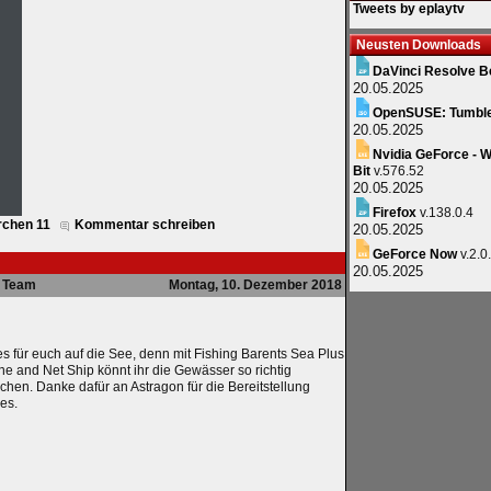
Tweets by eplaytv
Neusten Downloads
DaVinci Resolve B
20.05.2025
OpenSUSE: Tumbl
20.05.2025
Nvidia GeForce - W
Bit
v.576.52
20.05.2025
Firefox
v.138.0.4
rchen 11
Kommentar schreiben
20.05.2025
GeForce Now
v.2.0
20.05.2025
Team
Montag, 10. Dezember 2018
s für euch auf die See, denn mit Fishing Barents Sea Plus
e and Net Ship könnt ihr die Gewässer so richtig
hen. Danke dafür an Astragon für die Bereitstellung
es.