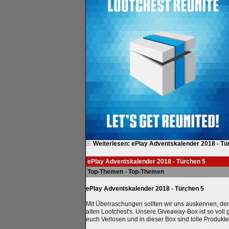
Weiterlesen: ePlay Adventskalender 2018 - Tü
ePlay Adventskalender 2018 - Türchen 5
Top-Themen - Top-Themen
ePlay Adventskalender 2018 - Türchen 5
Mit Überraschungen sollten wir uns auskennen, de
alten Lootchest's. Unsere Giveaway-Box ist so voll
euch Verlosen und in dieser Box sind tolle Produkte 