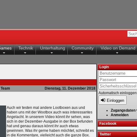
Games
Technik
Unterhaltung
Community
Video on Demand
Login
Team
Dienstag, 11. Dezember 2018
Automatisch einloggen
Einloggen
Auch wir testen mal andere Lootboxen aus und
Zugangsdaten 
haben uns mit der Wootbox auch was interessantes
Anmelden
Angelacht. In unserem Video könnt ihr sehen, was
sich in der Dezember-Ausgabe in der Box befunden
Facebook
hat und genau daraus könnt ihr auch etwas
gewinnen. Was ihr gerne haben möchtet, schreibt es
Twitter
in die Kommentare, vielleicht auch die ganze Box.