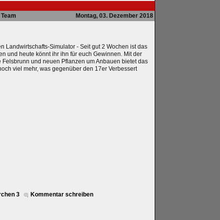
Team
Montag, 03. Dezember 2018
n Landwirtschafts-Simulator - Seit gut 2 Wochen ist das
en und heute könnt ihr ihn für euch Gewinnen. Mit der
 Felsbrunn und neuen Pflanzen um Anbauen bietet das
noch viel mehr, was gegenüber den 17er Verbessert
rchen 3
Kommentar schreiben