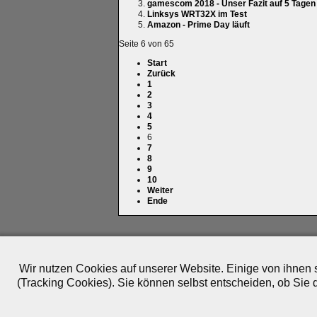
gamescom 2018 - Unser Fazit auf 5 Tage
Linksys WRT32X im Test
Amazon - Prime Day läuft
Seite 6 von 65
Start
Zurück
1
2
3
4
5
6
7
8
9
10
Weiter
Ende
Impressum
|
Datenschutz
|
Medien
|
Team
|
Jobs
|
P
© 2010-2026 ePlay TV
Wir nutzen Cookies auf unserer Website. Einige von ihnen s
(Tracking Cookies). Sie können selbst entscheiden, ob Sie 