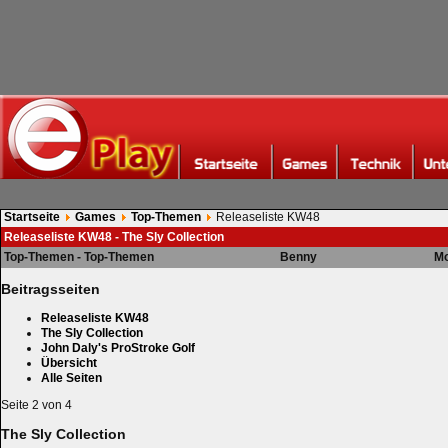
Startseite
Games
Top-Themen
Releaseliste KW48
Releaseliste KW48 - The Sly Collection
Top-Themen - Top-Themen
Benny
Mo
Beitragsseiten
Releaseliste KW48
The Sly Collection
John Daly's ProStroke Golf
Übersicht
Alle Seiten
Seite 2 von 4
The Sly Collection