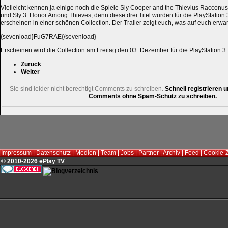
Vielleicht kennen ja einige noch die Spiele Sly Cooper and the Thievius Racconus
und Sly 3: Honor Among Thieves, denn diese drei Titel wurden für die PlayStation
erscheinen in einer schönen Collection. Der Trailer zeigt euch, was auf euch erwar
{sevenload}FuG7RAE{/sevenload}
Erscheinen wird die Collection am Freitag den 03. Dezember für die PlayStation 3.
Zurück
Weiter
Sie sind leider nicht berechtigt Comments zu schreiben.
Schnell registrieren u
Comments ohne Spam-Schutz zu schreiben.
Impressum
|
Datenschutz
|
Medien
|
Team
|
Jobs
|
Partner
|
Archiv
|
Feed
|
Cookie-
© 2010-2026 ePlay TV