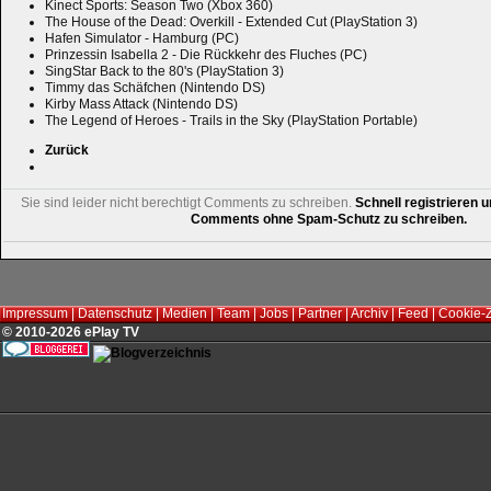
Kinect Sports: Season Two (Xbox 360)
The House of the Dead: Overkill - Extended Cut (PlayStation 3)
Hafen Simulator - Hamburg (PC)
Prinzessin Isabella 2 - Die Rückkehr des Fluches (PC)
SingStar Back to the 80's (PlayStation 3)
Timmy das Schäfchen (Nintendo DS)
Kirby Mass Attack (Nintendo DS)
The Legend of Heroes - Trails in the Sky (PlayStation Portable)
Zurück
Sie sind leider nicht berechtigt Comments zu schreiben.
Schnell registrieren u
Comments ohne Spam-Schutz zu schreiben.
Impressum
|
Datenschutz
|
Medien
|
Team
|
Jobs
|
Partner
|
Archiv
|
Feed
|
Cookie-
© 2010-2026 ePlay TV