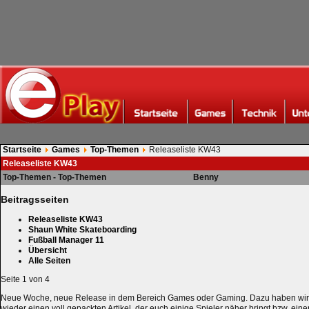
Startseite
Games
Top-Themen
Releaseliste KW43
Releaseliste KW43
Top-Themen - Top-Themen
Benny
Beitragsseiten
Releaseliste KW43
Shaun White Skateboarding
Fußball Manager 11
Übersicht
Alle Seiten
Seite 1 von 4
Neue Woche, neue Release in dem Bereich Games oder Gaming. Dazu haben wir 
wieder einen voll gepackten Artikel, der euch einige Spieler näher bringt bzw. einen