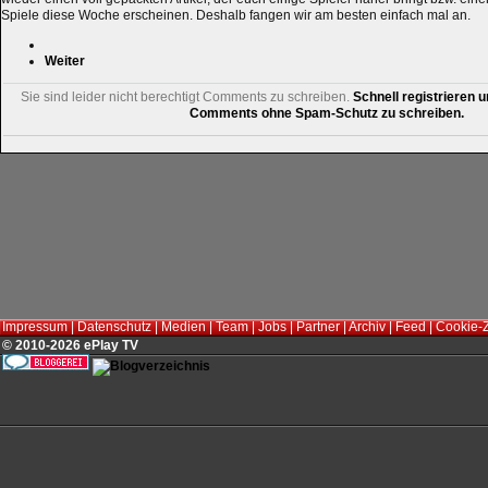
Spiele diese Woche erscheinen. Deshalb fangen wir am besten einfach mal an.
Weiter
Sie sind leider nicht berechtigt Comments zu schreiben.
Schnell registrieren u
Comments ohne Spam-Schutz zu schreiben.
Impressum
|
Datenschutz
|
Medien
|
Team
|
Jobs
|
Partner
|
Archiv
|
Feed
|
Cookie-
© 2010-2026 ePlay TV