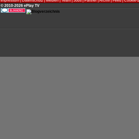
Impressum
|
Datenschutz
|
Medien
|
Team
|
Jobs
|
Partner
|
Archiv
|
Feed
|
Cookie-
© 2010-2026 ePlay TV