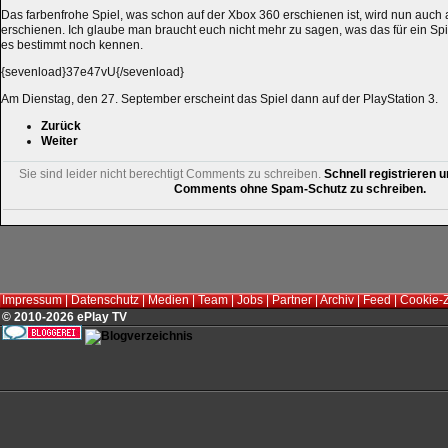
Das farbenfrohe Spiel, was schon auf der Xbox 360 erschienen ist, wird nun auch a
erschienen. Ich glaube man braucht euch nicht mehr zu sagen, was das für ein Spie
es bestimmt noch kennen.
{sevenload}37e47vU{/sevenload}
Am Dienstag, den 27. September erscheint das Spiel dann auf der PlayStation 3.
Zurück
Weiter
Sie sind leider nicht berechtigt Comments zu schreiben.
Schnell registrieren u
Comments ohne Spam-Schutz zu schreiben.
Impressum
|
Datenschutz
|
Medien
|
Team
|
Jobs
|
Partner
|
Archiv
|
Feed
|
Cookie-
© 2010-2026 ePlay TV