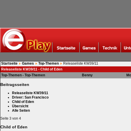
Startseite
Games
Top-Themen
Releaseliste KW39/11
Releaseliste KW39/11 - Child of Eden
Top-Themen - Top-Themen
Benny
Mo
Beitragsseiten
Releaseliste KW39/11
Driver: San Francisco
Child of Eden
Übersicht
Alle Seiten
Seite 3 von 4
Child of Eden