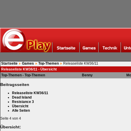
Startseite
Games
Top-Themen
Releaseliste KW36/11
Releaseliste KW36/11 - Übersicht
Top-Themen - Top-Themen
Benny
Mo
Beitragsseiten
Releaseliste KW36/11
Dead Island
Resistance 3
Übersicht
Alle Seiten
Seite 4 von 4
Übersicht: