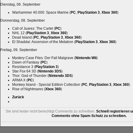
Dienstag, 06. September
Warhammer 40.000: Space Marine (
PC
,
PlayStation 3
,
Xbox 360
)
Donnerstag, 08. September
Call of Juarez: The Cartel (
PC
)
NHL 12 (
PlayStation 3
,
Xbox 360
)
Dead Island (
PC
,
PlayStation 3
,
Xbox 360
)
El Shaddai: Ascension of the Metatron (
PlayStation 3
,
Xbox 360
)
Freitag, 09. September
Mystery Case Files: Der Fall Malgrave (
Nintendo Wii
)
Dawn of Fantasy (
PC
)
Resistance 3 (
PlayStation 3
)
Star Fox 64 3D (
Nintendo 3DS
)
Thor: God of Thunder (
Nintendo 3DS
)
ARMA X (
PC
)
Monkey Island - Special Edition Collection (
PC
,
PlayStation 3
,
Xbox 360
)
Rise of Nightmares (
Xbox 360
)
Zurück
Sie sind leider nicht berechtigt Comments zu schreiben.
Schnell registrieren u
Comments ohne Spam-Schutz zu schreiben.