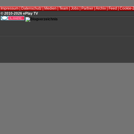
Impressum
|
Datenschutz
|
Medien
|
Team
|
Jobs
|
Partner
|
Archiv
|
Feed
|
Cookie-
© 2010-2026 ePlay TV