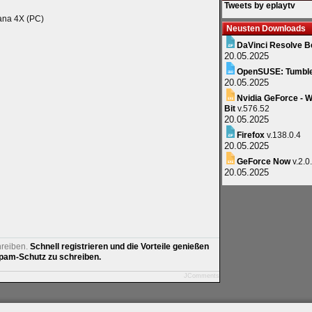
Tweets by eplaytv
ana 4X (PC)
Neusten Downloads
DaVinci Resolve B
20.05.2025
OpenSUSE: Tumbl
20.05.2025
Nvidia GeForce - W
Bit
v.576.52
20.05.2025
Firefox
v.138.0.4
20.05.2025
GeForce Now
v.2.0
20.05.2025
hreiben.
Schnell registrieren und die Vorteile genießen
am-Schutz zu schreiben.
JComments