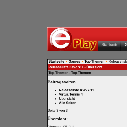
Startseite
Startseite
Games
Top-Themen
Releaselis
Releaseliste KW27/11 - Übersicht
Top-Themen - Top-Themen
Beitragsseiten
Releaseliste KW27/11
Virtua Tennis 4
Übersicht
Alle Seiten
Seite 3 von 3
Übersicht: