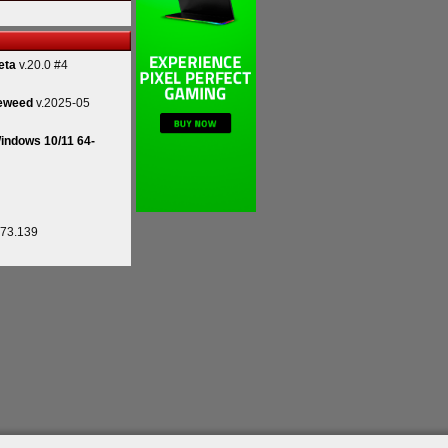
eta
v.20.0 #4
eweed
v.2025-05
indows 10/11 64-
.73.139