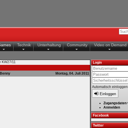
Games
Technik
Unterhaltung
Community
Video on Demand
te KW27/11
Login
Benny
Montag, 04. Juli 2011
Automatisch einloggen
Einloggen
Zugangsdaten 
Anmelden
Facebook
Twitter