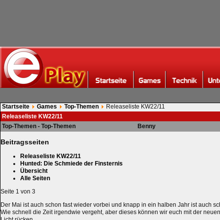
Startseite
Games
Top-Themen
Releaseliste KW22/11
Releaseliste KW22/11
Top-Themen - Top-Themen
Benny
Beitragsseiten
Releaseliste KW22/11
Hunted: Die Schmiede der Finsternis
Übersicht
Alle Seiten
Seite 1 von 3
Der Mai ist auch schon fast wieder vorbei und knapp in ein halben Jahr ist auch 
Wie schnell die Zeit irgendwie vergeht, aber dieses können wir euch mit der neuen
Licht rücken.