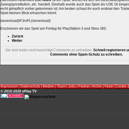
Das Action-Adventure
L.A. Noire
ist ein Spiel, worum es sich um Beschaffungskrimi
Zwangsprostitution, etc. handelt. Deshalb wurde auch das Spiel als USK 16 einge
recht glimpflich vorbei gekommen ist. Am besten schaut ihr euch erstmal den Trail
Spiel kleinen Blick erhaschen könnt.
{sevenload}lFJrnPL{/sevenload}
Erscheinen wir das Spiel am Freitag für PlayStation 3 und Xbox 360.
Zurück
Weiter
Sie sind leider nicht berechtigt Comments zu schreiben.
Schnell registrieren u
Comments ohne Spam-Schutz zu schreiben.
Impressum
|
Datenschutz
|
Medien
|
Team
|
Jobs
|
Partner
|
Archiv
|
Feed
|
Cookie-
© 2010-2026 ePlay TV